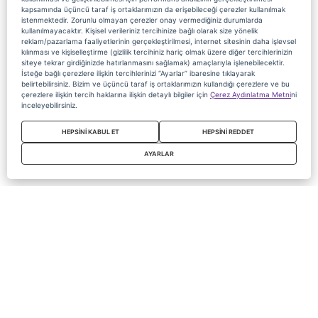
kapsamında üçüncü taraf iş ortaklarımızın da erişebileceği çerezler kullanılmak
istenmektedir. Zorunlu olmayan çerezler onay vermediğiniz durumlarda
kullanılmayacaktır. Kişisel verileriniz tercihinize bağlı olarak size yönelik
reklam/pazarlama faaliyetlerinin gerçekleştirilmesi, internet sitesinin daha işlevsel
kılınması ve kişiselleştirme (gizlilik tercihiniz hariç olmak üzere diğer tercihlerinizin
siteye tekrar girdiğinizde hatırlanmasını sağlamak) amaçlarıyla işlenebilecektir.
İsteğe bağlı çerezlere ilişkin tercihlerinizi “Ayarlar” ibaresine tıklayarak
belirtebilirsiniz. Bizim ve üçüncü taraf iş ortaklarımızın kullandığı çerezlere ve bu
çerezlere ilişkin tercih haklarına ilişkin detaylı bilgiler için
Çerez Aydınlatma Metni
ni
inceleyebilirsiniz.
HEPSİNİ KABUL ET
HEPSİNİ REDDET
AYARLAR
Copyright 2020 Digiturk Bu siteyi kullanarak sözleşmeyi kabul etmiş