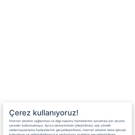
Çerez kullanıyoruz!
İnternet sitesinin sağlanması ve bilgi toplumu hizmetlerinin sunulması için zorunlu
çerezler kullanmaktayız. Ayrıca deneyiminizin iyileştirilmesi, size yönelik
reklam/pazarlama faaliyetlerinin gerçekleştirilmesi, internet sitesinin daha işlevsel
kullanılması ve geliştirilebilmesi için performans analizinin gerçekleştirilmesi