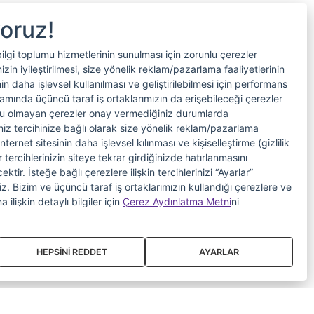
yoruz!
bilgi toplumu hizmetlerinin sunulması için zorunlu çerezler
in iyileştirilmesi, size yönelik reklam/pazarlama faaliyetlerinin
nin daha işlevsel kullanılması ve geliştirilebilmesi için performans
samında üçüncü taraf iş ortaklarımızın da erişebileceği çerezler
nlu olmayan çerezler onay vermediğiniz durumlarda
riniz tercihinize bağlı olarak size yönelik reklam/pazarlama
internet sitesinin daha işlevsel kılınması ve kişiselleştirme (gizlilik
 tercihlerinizin siteye tekrar girdiğinizde hatırlanmasını
tir. İsteğe bağlı çerezlere ilişkin tercihlerinizi “Ayarlar”
iniz. Bizim ve üçüncü taraf iş ortaklarımızın kullandığı çerezlere ve
a ilişkin detaylı bilgiler için
Çerez Aydınlatma Metni
ni
HEPSİNİ REDDET
AYARLAR