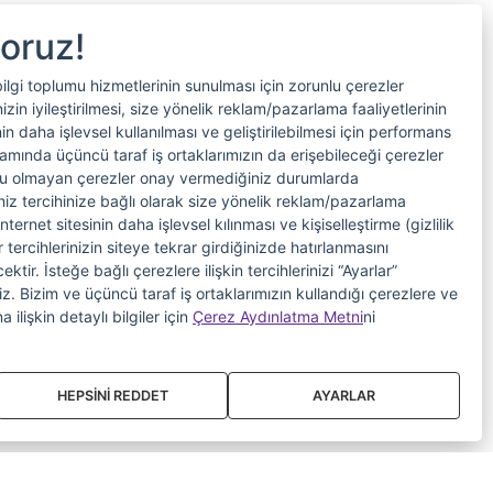
yoruz!
bilgi toplumu hizmetlerinin sunulması için zorunlu çerezler
in iyileştirilmesi, size yönelik reklam/pazarlama faaliyetlerinin
nin daha işlevsel kullanılması ve geliştirilebilmesi için performans
samında üçüncü taraf iş ortaklarımızın da erişebileceği çerezler
nlu olmayan çerezler onay vermediğiniz durumlarda
riniz tercihinize bağlı olarak size yönelik reklam/pazarlama
internet sitesinin daha işlevsel kılınması ve kişiselleştirme (gizlilik
 tercihlerinizin siteye tekrar girdiğinizde hatırlanmasını
tir. İsteğe bağlı çerezlere ilişkin tercihlerinizi “Ayarlar”
iniz. Bizim ve üçüncü taraf iş ortaklarımızın kullandığı çerezlere ve
a ilişkin detaylı bilgiler için
Çerez Aydınlatma Metni
ni
HEPSİNİ REDDET
AYARLAR