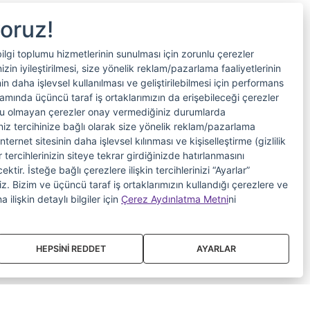
yoruz!
bilgi toplumu hizmetlerinin sunulması için zorunlu çerezler
in iyileştirilmesi, size yönelik reklam/pazarlama faaliyetlerinin
nin daha işlevsel kullanılması ve geliştirilebilmesi için performans
samında üçüncü taraf iş ortaklarımızın da erişebileceği çerezler
nlu olmayan çerezler onay vermediğiniz durumlarda
riniz tercihinize bağlı olarak size yönelik reklam/pazarlama
internet sitesinin daha işlevsel kılınması ve kişiselleştirme (gizlilik
 tercihlerinizin siteye tekrar girdiğinizde hatırlanmasını
tir. İsteğe bağlı çerezlere ilişkin tercihlerinizi “Ayarlar”
iniz. Bizim ve üçüncü taraf iş ortaklarımızın kullandığı çerezlere ve
a ilişkin detaylı bilgiler için
Çerez Aydınlatma Metni
ni
HEPSİNİ REDDET
AYARLAR