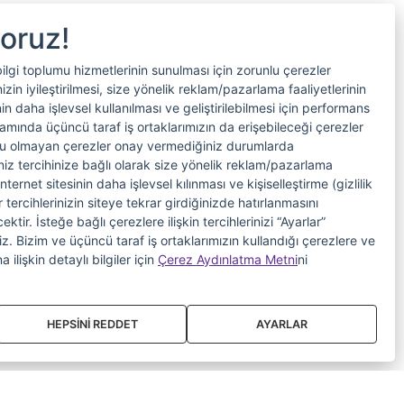
yoruz!
bilgi toplumu hizmetlerinin sunulması için zorunlu çerezler
in iyileştirilmesi, size yönelik reklam/pazarlama faaliyetlerinin
nin daha işlevsel kullanılması ve geliştirilebilmesi için performans
samında üçüncü taraf iş ortaklarımızın da erişebileceği çerezler
nlu olmayan çerezler onay vermediğiniz durumlarda
riniz tercihinize bağlı olarak size yönelik reklam/pazarlama
internet sitesinin daha işlevsel kılınması ve kişiselleştirme (gizlilik
 tercihlerinizin siteye tekrar girdiğinizde hatırlanmasını
tir. İsteğe bağlı çerezlere ilişkin tercihlerinizi “Ayarlar”
iniz. Bizim ve üçüncü taraf iş ortaklarımızın kullandığı çerezlere ve
a ilişkin detaylı bilgiler için
Çerez Aydınlatma Metni
ni
HEPSİNİ REDDET
AYARLAR