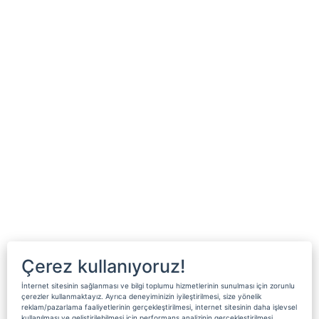
Çerez kullanıyoruz!
İnternet sitesinin sağlanması ve bilgi toplumu hizmetlerinin sunulması için zorunlu
çerezler kullanmaktayız. Ayrıca deneyiminizin iyileştirilmesi, size yönelik
reklam/pazarlama faaliyetlerinin gerçekleştirilmesi, internet sitesinin daha işlevsel
kullanılması ve geliştirilebilmesi için performans analizinin gerçekleştirilmesi