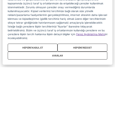
kapsamında üçüncü taraf iş ortaklarımızın da erişebileceği çerezler kullanılmak
istenmektedir. Zorunlu olmayan çerezler onay vermediğiniz durumlarda
kullanılmayacaktır. Kişisel verileriniz tercihinize bağlı olarak size yönelik
reklam/pazarlama faaliyetlerinin gerçekleştirilmesi, internet sitesinin daha işlevsel
kılınması ve kişiselleştirme (gizlilik tercihiniz hariç olmak üzere diğer tercihlerinizin
siteye tekrar girdiğinizde hatırlanmasını sağlamak) amaçlarıyla işlenebilecektir.
İsteğe bağlı çerezlere ilişkin tercihlerinizi “Ayarlar” ibaresine tıklayarak
belirtebilirsiniz. Bizim ve üçüncü taraf iş ortaklarımızın kullandığı çerezlere ve bu
çerezlere ilişkin tercih haklarına ilişkin detaylı bilgiler için
Çerez Aydınlatma Metni
ni
inceleyebilirsiniz.
HEPSİNİ KABUL ET
HEPSİNİ REDDET
AYARLAR
Copyright 2020 Digiturk Bu siteyi kullanarak sözleşmeyi kabul etmiş