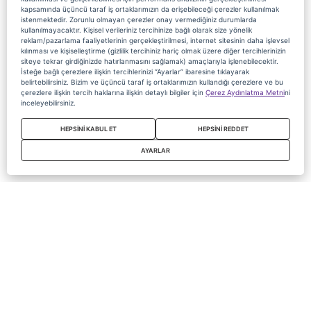
kapsamında üçüncü taraf iş ortaklarımızın da erişebileceği çerezler kullanılmak
istenmektedir. Zorunlu olmayan çerezler onay vermediğiniz durumlarda
kullanılmayacaktır. Kişisel verileriniz tercihinize bağlı olarak size yönelik
reklam/pazarlama faaliyetlerinin gerçekleştirilmesi, internet sitesinin daha işlevsel
kılınması ve kişiselleştirme (gizlilik tercihiniz hariç olmak üzere diğer tercihlerinizin
siteye tekrar girdiğinizde hatırlanmasını sağlamak) amaçlarıyla işlenebilecektir.
İsteğe bağlı çerezlere ilişkin tercihlerinizi “Ayarlar” ibaresine tıklayarak
belirtebilirsiniz. Bizim ve üçüncü taraf iş ortaklarımızın kullandığı çerezlere ve bu
çerezlere ilişkin tercih haklarına ilişkin detaylı bilgiler için
Çerez Aydınlatma Metni
ni
inceleyebilirsiniz.
HEPSİNİ KABUL ET
HEPSİNİ REDDET
AYARLAR
Copyright 2020 Digiturk Bu siteyi kullanarak sözleşmeyi kabul etmiş