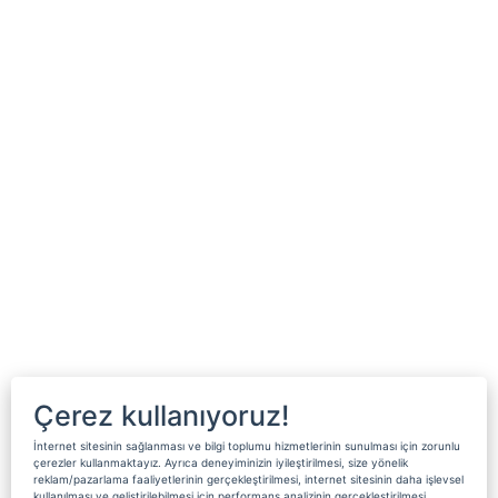
Çerez kullanıyoruz!
İnternet sitesinin sağlanması ve bilgi toplumu hizmetlerinin sunulması için zorunlu
çerezler kullanmaktayız. Ayrıca deneyiminizin iyileştirilmesi, size yönelik
reklam/pazarlama faaliyetlerinin gerçekleştirilmesi, internet sitesinin daha işlevsel
kullanılması ve geliştirilebilmesi için performans analizinin gerçekleştirilmesi