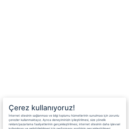
Çerez kullanıyoruz!
İnternet sitesinin sağlanması ve bilgi toplumu hizmetlerinin sunulması için zorunlu
çerezler kullanmaktayız. Ayrıca deneyiminizin iyileştirilmesi, size yönelik
reklam/pazarlama faaliyetlerinin gerçekleştirilmesi, internet sitesinin daha işlevsel
kullanılması ve geliştirilebilmesi için performans analizinin gerçekleştirilmesi