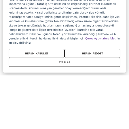
kapsamında üçüncü taraf iş ortaklarımızın da erişebileceği çerezler kullanılmak
istenmektedir. Zorunlu olmayan çerezler onay vermediğiniz durumlarda
kullanılmayacaktır. Kişisel verileriniz tercihinize bağlı olarak size yönelik
reklam/pazarlama faaliyetlerinin gerçekleştirilmesi, internet sitesinin daha işlevsel
kılınması ve kişiselleştirme (gizlilik tercihiniz hariç olmak üzere diğer tercihlerinizin
siteye tekrar girdiğinizde hatırlanmasını sağlamak) amaçlarıyla işlenebilecektir.
İsteğe bağlı çerezlere ilişkin tercihlerinizi “Ayarlar” ibaresine tıklayarak
belirtebilirsiniz. Bizim ve üçüncü taraf iş ortaklarımızın kullandığı çerezlere ve bu
çerezlere ilişkin tercih haklarına ilişkin detaylı bilgiler için
Çerez Aydınlatma Metni
ni
inceleyebilirsiniz.
HEPSİNİ KABUL ET
HEPSİNİ REDDET
AYARLAR
Copyright 2020 Digiturk Bu siteyi kullanarak sözleşmeyi kabul etmiş