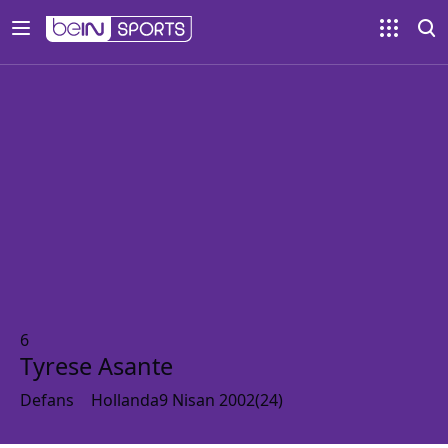
6
Tyrese Asante
Defans
Hollanda
9 Nisan 2002
(
24
)