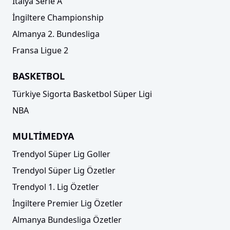
İtalya Serie A
İngiltere Championship
Almanya 2. Bundesliga
Fransa Ligue 2
BASKETBOL
Türkiye Sigorta Basketbol Süper Ligi
NBA
MULTİMEDYA
Trendyol Süper Lig Goller
Trendyol Süper Lig Özetler
Trendyol 1. Lig Özetler
İngiltere Premier Lig Özetler
Almanya Bundesliga Özetler