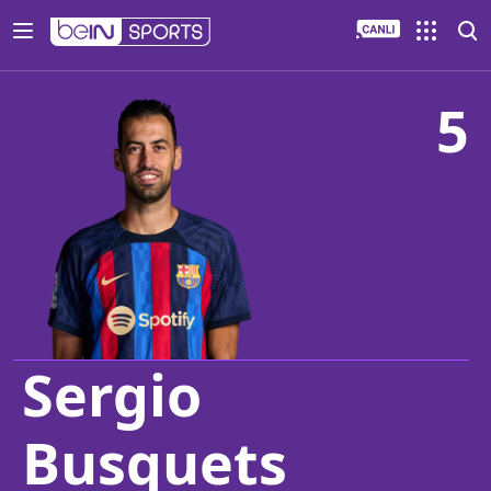
5
Sergio
Busquets