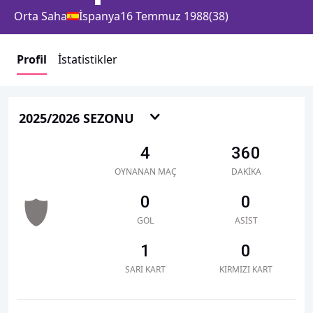
Orta Saha
İspanya
16 Temmuz 1988
(
38
)
Profil
İstatistikler
2025/2026 SEZONU
4
360
OYNANAN MAÇ
DAKIKA
0
0
GOL
ASIST
1
0
SARI KART
KIRMIZI KART