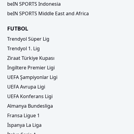
beIN SPORTS Indonesia
beIN SPORTS Middle East and Africa
FUTBOL
Trendyol Süper Lig
Trendyol 1. Lig
Ziraat Türkiye Kupası
İngiltere Premier Ligi
UEFA Şampiyonlar Ligi
UEFA Avrupa Ligi
UEFA Konferans Ligi
Almanya Bundesliga
Fransa Ligue 1
İspanya La Liga