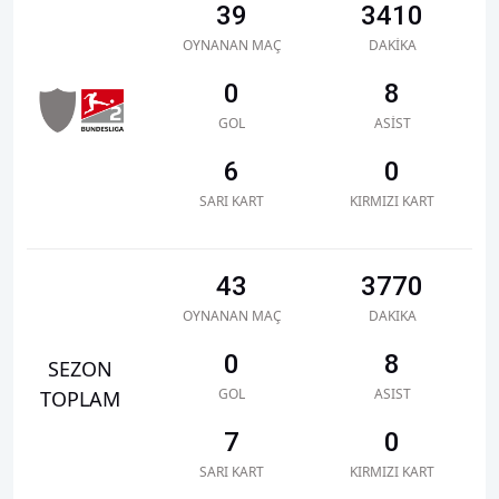
39
3410
OYNANAN MAÇ
DAKIKA
0
8
GOL
ASIST
6
0
SARI KART
KIRMIZI KART
43
3770
OYNANAN MAÇ
DAKIKA
0
8
SEZON
GOL
ASIST
TOPLAM
7
0
SARI KART
KIRMIZI KART