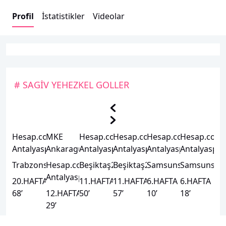
Profil
İstatistikler
Videolar
# SAGİV YEHEZKEL GOLLER
Hesap.com
MKE
Hesap.com
Hesap.com
Hesap.com
Hesap.com
1
0
3
3
2
Antalyaspor
Ankaragücü
Antalyaspor
Antalyaspor
Antalyaspor
Antalyaspo
Trabzonspor
Hesap.com
1
Beşiktaş
2
Beşiktaş
2
Samsunspor
Samsunspo
0
4
Antalyaspor
20
.HAFTA
11
.HAFTA
11
.HAFTA
6
.HAFTA
6
.HAFTA
68
’
12
.HAFTA
50
’
57
’
10
’
18
’
29
’