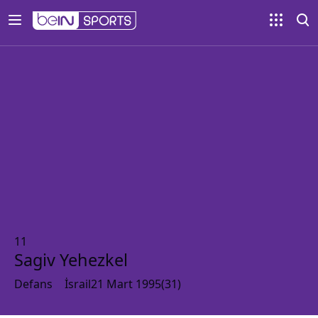
11
Sagiv Yehezkel
Defans
İsrail
21 Mart 1995
(
31
)