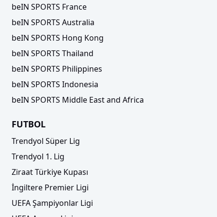
beIN SPORTS France
beIN SPORTS Australia
beIN SPORTS Hong Kong
beIN SPORTS Thailand
beIN SPORTS Philippines
beIN SPORTS Indonesia
beIN SPORTS Middle East and Africa
FUTBOL
Trendyol Süper Lig
Trendyol 1. Lig
Ziraat Türkiye Kupası
İngiltere Premier Ligi
UEFA Şampiyonlar Ligi