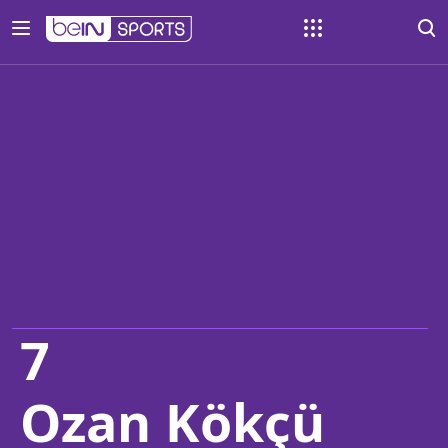
7
Ozan Kökçü