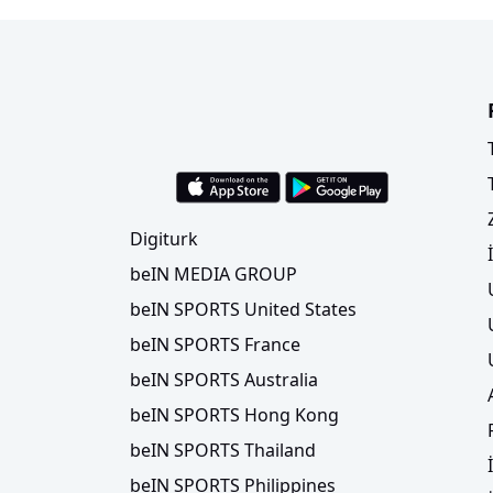
Digiturk
beIN MEDIA GROUP
beIN SPORTS United States
beIN SPORTS France
beIN SPORTS Australia
beIN SPORTS Hong Kong
beIN SPORTS Thailand
beIN SPORTS Philippines