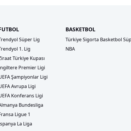
FUTBOL
BASKETBOL
Trendyol Süper Lig
Türkiye Sigorta Basketbol Süp
Trendyol 1. Lig
NBA
Ziraat Türkiye Kupası
İngiltere Premier Ligi
UEFA Şampiyonlar Ligi
UEFA Avrupa Ligi
UEFA Konferans Ligi
Almanya Bundesliga
Fransa Ligue 1
İspanya La Liga