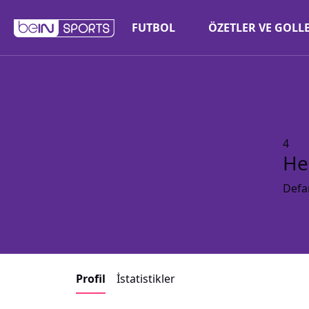
FUTBOL
ÖZETLER VE GOLL
4
He
Defa
Profil
İstatistikler