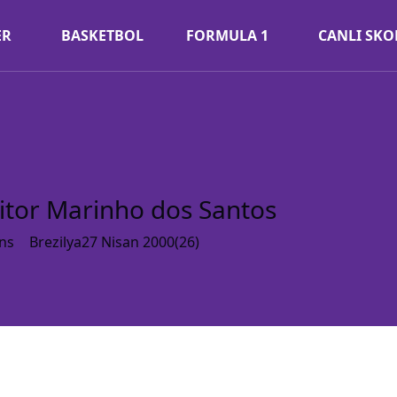
ER
BASKETBOL
FORMULA 1
CANLI SKO
itor Marinho dos Santos
ns
Brezilya
27 Nisan 2000
(
26
)