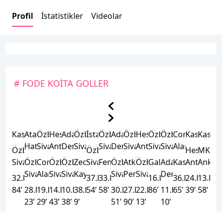
Profil
İstatistikler
Videolar
# FODE KOİTA GOLLER
Kasımpaşa
Atakaş
Özbelsan
Hesap.com
3
Adana
Özbelsan
İstanbulspor
Özbelsan
Adana
Özbelsan
1
Hesap.com
Özbelsan
Özbelsan
Corendon
Kasımpaş
Kasım
3
1
2
2
2
2
4
4
2
1
1
1
Hatayspor
Sivasspor
Antalyaspor
Demirspor
Sivasspor
Sivasspor
Demirspor
Sivasspor
Antalyaspor
Sivasspor
Sivasspor
Alanyaspor
Özbelsan
Özbelsan
Hesap.c
MKE
1
3
Sivasspor
Özbelsan
Corendon
Özbelsan
Özbelsan
Zecorner
Sivasspor
Fenerbahçe
Özbelsan
Atko Grup
Özbelsan
2
Galatasaray
Adana
Kasımpaşa
Antalyas
1
Ankar
3
2
1
1
4
1
1
1
1
1
Sivasspor
Alanyaspor
Sivasspor
Sivasspor
Kayserispor
Sivasspor
Pendikspor
Sivasspor
Demirspor
32
.HAFTA
37
.HAFTA
33
.HAFTA
16
.HAFTA
36
.HAFTA
24
.HAFTA
13
.HA
84
’
28
.HAFTA
19
.HAFTA
14
.HAFTA
10
.HAFTA
38
.HAFTA
54
’
58
’
30
.HAFTA
27
.HAFTA
22
.HAFTA
86
’
11
.HAFTA
65
’
39
’
58
’
23
’
29
’
43
’
38
’
9
’
51
’
90
’
13
’
10
’