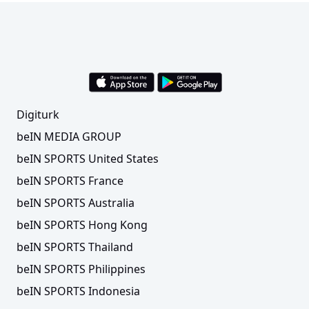
Digiturk
beIN MEDIA GROUP
beIN SPORTS United States
beIN SPORTS France
beIN SPORTS Australia
beIN SPORTS Hong Kong
beIN SPORTS Thailand
beIN SPORTS Philippines
beIN SPORTS Indonesia