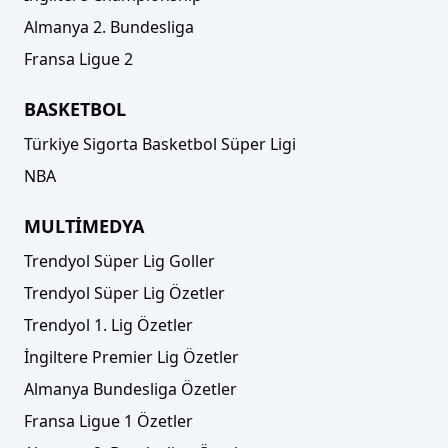
Almanya 2. Bundesliga
Fransa Ligue 2
BASKETBOL
Türkiye Sigorta Basketbol Süper Ligi
NBA
MULTİMEDYA
Trendyol Süper Lig Goller
Trendyol Süper Lig Özetler
Trendyol 1. Lig Özetler
İngiltere Premier Lig Özetler
Almanya Bundesliga Özetler
Fransa Ligue 1 Özetler