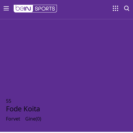
55
Fode Koita
Forvet
Gine
(
0
)