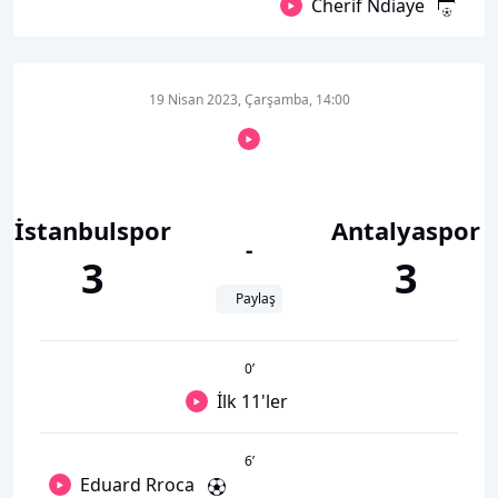
Cherif Ndiaye
19 Nisan 2023, Çarşamba, 14:00
İstanbulspor
Antalyaspor
-
3
3
Paylaş
0
’
İlk 11'ler
6
’
Eduard Rroca