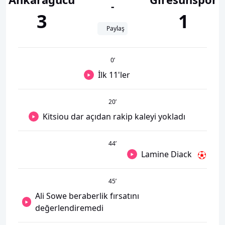
-
3
1
Paylaş
0
’
İlk 11'ler
20
’
Kitsiou dar açıdan rakip kaleyi yokladı
44
’
Lamine Diack
45
’
Ali Sowe beraberlik fırsatını
değerlendiremedi