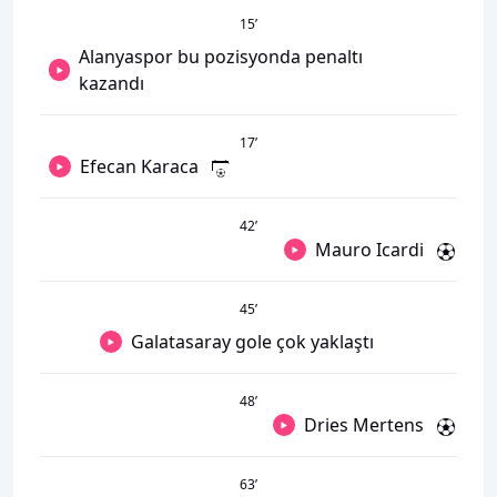
15
’
Alanyaspor bu pozisyonda penaltı
kazandı
17
’
Efecan Karaca
42
’
Mauro Icardi
45
’
Galatasaray gole çok yaklaştı
48
’
Dries Mertens
63
’