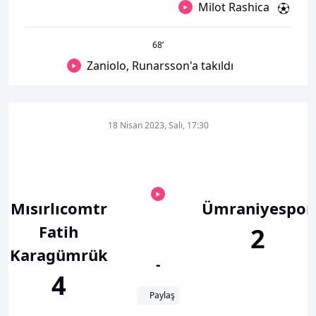
Milot Rashica
68
’
Zaniolo, Runarsson'a takıldı
18 Nisan 2023, Salı, 17:30
Mısırlıcomtr
Ümraniyespor
Fatih
2
Karagümrük
-
4
Paylaş