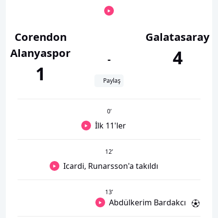
Corendon
Galatasaray
Alanyaspor
4
-
1
Paylaş
0
’
İlk 11'ler
12
’
Icardi, Runarsson'a takıldı
13
’
Abdülkerim Bardakcı