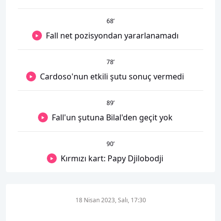
68
’
Fall net pozisyondan yararlanamadı
78
’
Cardoso'nun etkili şutu sonuç vermedi
89
’
Fall'un şutuna Bilal'den geçit yok
90
’
Kırmızı kart: Papy Djilobodji
18 Nisan 2023, Salı, 17:30