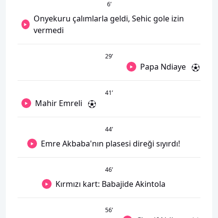
6
’
Onyekuru çalımlarla geldi, Sehic gole izin
vermedi
29
’
Papa Ndiaye
41
’
Mahir Emreli
44
’
Emre Akbaba'nın plasesi direği sıyırdı!
46
’
Kırmızı kart: Babajide Akintola
56
’