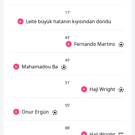
17
’
Leite büyük hatanın kıyısından döndü
43
’
Fernando Martins
45
’
Mahamadou Ba
51
’
Haji Wright
55
’
Onur Ergün
88
’
Haji Wright