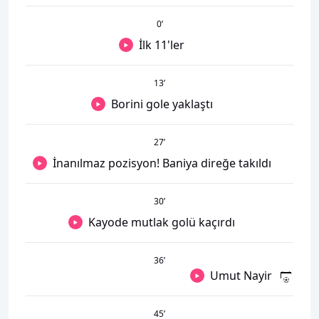
0
’
İlk 11'ler
13
’
Borini gole yaklaştı
27
’
İnanılmaz pozisyon! Baniya direğe takıldı
30
’
Kayode mutlak golü kaçırdı
36
’
Umut Nayir
45
’