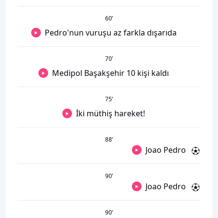
60
’
Pedro'nun vuruşu az farkla dışarıda
70
’
Medipol Başakşehir 10 kişi kaldı
75
’
İki müthiş hareket!
88
’
Joao Pedro
90
’
Joao Pedro
90
’