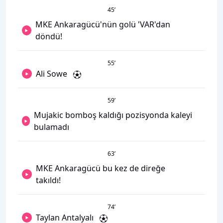
45
’
MKE Ankaragücü'nün golü 'VAR'dan
döndü!
55
’
Ali Sowe
59
’
Mujakic bomboş kaldığı pozisyonda kaleyi
bulamadı
63
’
MKE Ankaragücü bu kez de direğe
takıldı!
74
’
Taylan Antalyalı