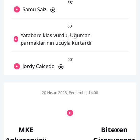
58
’
Samu Saiz
63
’
Yatabare klas vurdu, Uğurcan
parmaklarının ucuyla kurtardı
90
’
Jordy Caicedo
20 Nisan 2023, Perşembe, 14:00
MKE
Bitexen
Ankaragücü
Giresunspor