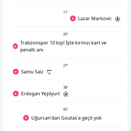
11
’
Lazar Markovic
20
’
Trabzonspor 10 kişi! İşte kırmızı kart ve
penaltı anı
27
’
Samu Saiz
38
’
Erdogan Yeşilyurt
42
’
Uğurcan'dan Goutas'a geçit yok