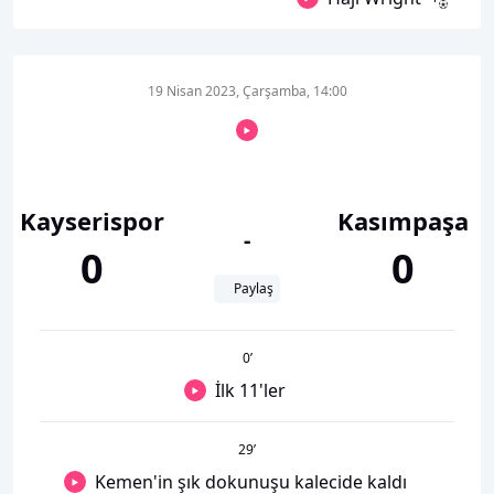
19 Nisan 2023, Çarşamba, 14:00
Kayserispor
Kasımpaşa
-
0
0
Paylaş
0
’
İlk 11'ler
29
’
Kemen'in şık dokunuşu kalecide kaldı