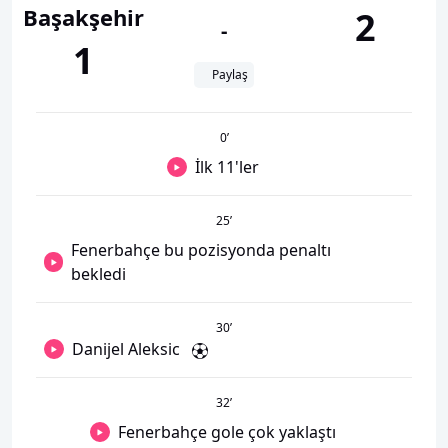
Başakşehir
2
-
1
Paylaş
0
’
İlk 11'ler
25
’
Fenerbahçe bu pozisyonda penaltı
bekledi
30
’
Danijel Aleksic
32
’
Fenerbahçe gole çok yaklaştı