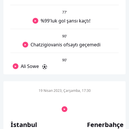
77
’
%99'luk gol şansı kaçtı!
90
’
Chatzigiovanis ofsaytı geçemedi
90
’
Ali Sowe
19 Nisan 2023, Çarşamba, 17:30
İstanbul
Fenerbahçe