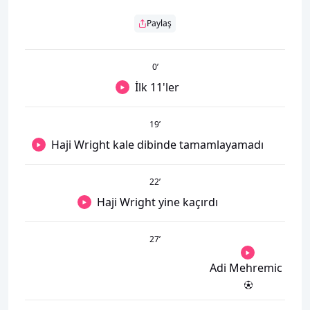
Paylaş
0
’
İlk 11'ler
19
’
Haji Wright kale dibinde tamamlayamadı
22
’
Haji Wright yine kaçırdı
27
’
Adi Mehremic