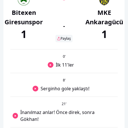
Bitexen
MKE
Giresunspor
Ankaragücü
-
1
1
Paylaş
0
’
İlk 11'ler
8
’
Serginho gole yaklaştı!
21
’
İnanılmaz anlar! Önce direk, sonra
Gökhan!