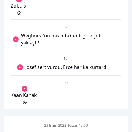
Ze Luis
57
’
Weghorst'un pasında Cenk gole çok
yaklaştı!
62
’
Josef sert vurdu, Erce harika kurtardı!
90
’
Kaan Kanak
23 Ekim 2022, Pazar, 17:00