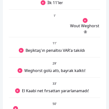
İlk 11'ler
1
’
Wout Weghorst
11
’
Beşiktaş'ın penaltısı VAR'a takıldı
29
’
Weghorst golü attı, bayrak kalktı!
33
’
El Kaabi net fırsattan yararlanamadı!
50
’