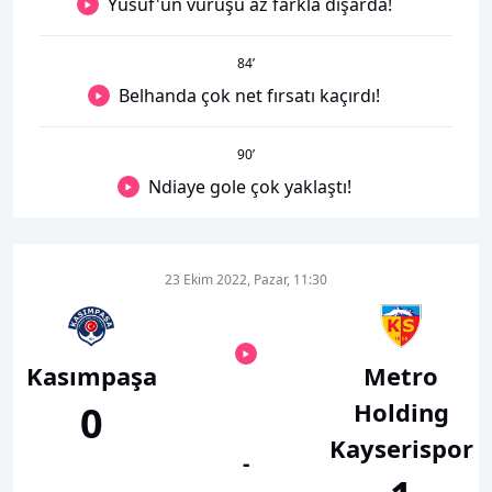
Yusuf'un vuruşu az farkla dışarda!
84
’
Belhanda çok net fırsatı kaçırdı!
90
’
Ndiaye gole çok yaklaştı!
23 Ekim 2022, Pazar, 11:30
Kasımpaşa
Metro
Holding
0
Kayserispor
-