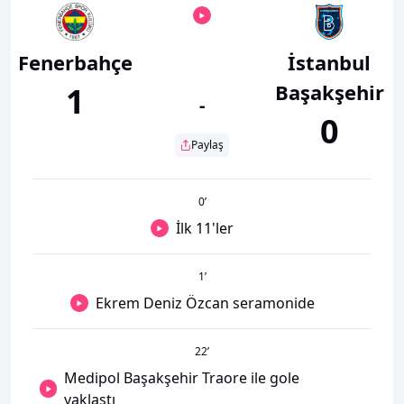
Fenerbahçe
İstanbul
Başakşehir
1
-
0
Paylaş
0
’
İlk 11'ler
1
’
Ekrem Deniz Özcan seramonide
22
’
Medipol Başakşehir Traore ile gole
yaklaştı