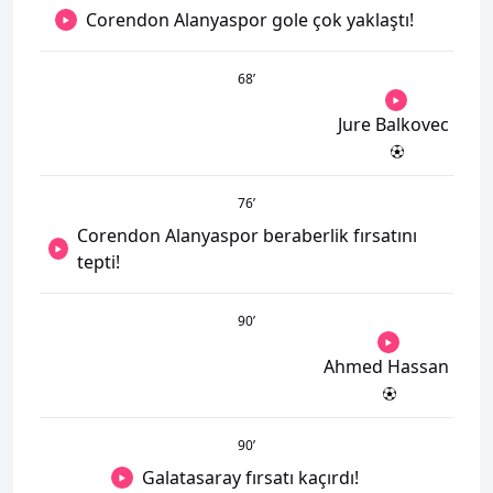
Corendon Alanyaspor gole çok yaklaştı!
68
’
Jure Balkovec
76
’
Corendon Alanyaspor beraberlik fırsatını
tepti!
90
’
Ahmed Hassan
90
’
Galatasaray fırsatı kaçırdı!