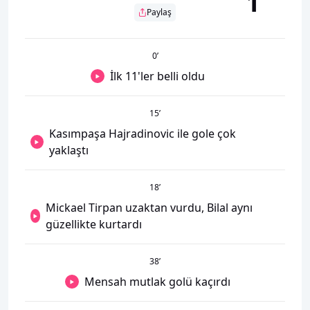
1
Paylaş
0
’
İlk 11'ler belli oldu
15
’
Kasımpaşa Hajradinovic ile gole çok
yaklaştı
18
’
Mickael Tirpan uzaktan vurdu, Bilal aynı
güzellikte kurtardı
38
’
Mensah mutlak golü kaçırdı