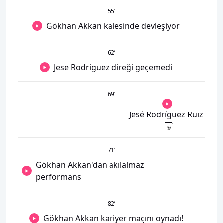
55
’
Gökhan Akkan kalesinde devleşiyor
62
’
Jese Rodriguez direği geçemedi
69
’
Jesé Rodríguez Ruiz
71
’
Gökhan Akkan'dan akılalmaz
performans
82
’
Gökhan Akkan kariyer maçını oynadı!