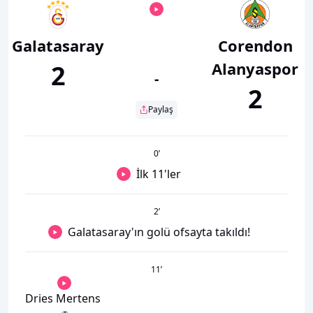
Galatasaray
Corendon
Alanyaspor
2
-
2
Paylaş
0
’
İlk 11'ler
2
’
Galatasaray'ın golü ofsayta takıldı!
11
’
Dries Mertens