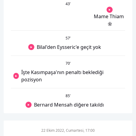
43
’
Mame Thiam
57
’
Bilal'den Eysseric'e geçit yok
70
’
İşte Kasımpaşa'nın penaltı beklediği
pozisyon
85
’
Bernard Mensah diğere takıldı
22 Ekim 2022, Cumartesi, 17:00