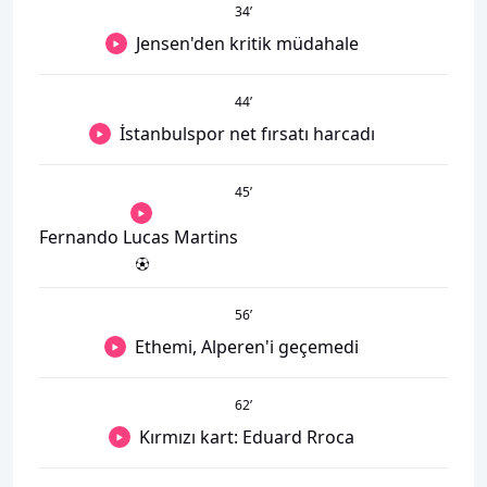
34
’
Jensen'den kritik müdahale
44
’
İstanbulspor net fırsatı harcadı
45
’
Fernando Lucas Martins
56
’
Ethemi, Alperen'i geçemedi
62
’
Kırmızı kart: Eduard Rroca