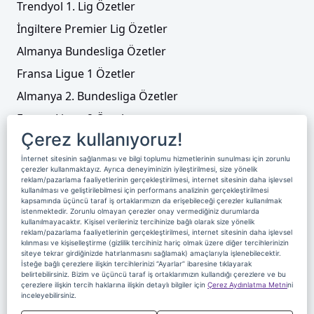
Trendyol 1. Lig Özetler
İngiltere Premier Lig Özetler
Almanya Bundesliga Özetler
Fransa Ligue 1 Özetler
Almanya 2. Bundesliga Özetler
Fransa Ligue 2 Özetler
Çerez kullanıyoruz!
Tenis
İnternet sitesinin sağlanması ve bilgi toplumu hizmetlerinin sunulması için zorunlu
Video Liste
çerezler kullanmaktayız. Ayrıca deneyiminizin iyileştirilmesi, size yönelik
reklam/pazarlama faaliyetlerinin gerçekleştirilmesi, internet sitesinin daha işlevsel
Foto Galeriler
kullanılması ve geliştirilebilmesi için performans analizinin gerçekleştirilmesi
kapsamında üçüncü taraf iş ortaklarımızın da erişebileceği çerezler kullanılmak
istenmektedir. Zorunlu olmayan çerezler onay vermediğiniz durumlarda
kullanılmayacaktır. Kişisel verileriniz tercihinize bağlı olarak size yönelik
Üyelik
Yayın Akışı
Reklam
Site Sözleşmesi
reklam/pazarlama faaliyetlerinin gerçekleştirilmesi, internet sitesinin daha işlevsel
kılınması ve kişiselleştirme (gizlilik tercihiniz hariç olmak üzere diğer tercihlerinizin
Künye ve İletişim
Çerez Politikası
siteye tekrar girdiğinizde hatırlanmasını sağlamak) amaçlarıyla işlenebilecektir.
İsteğe bağlı çerezlere ilişkin tercihlerinizi “Ayarlar” ibaresine tıklayarak
Çerez Yönetimi
Veri Sahibi Başvuru Formu
belirtebilirsiniz. Bizim ve üçüncü taraf iş ortaklarımızın kullandığı çerezlere ve bu
çerezlere ilişkin tercih haklarına ilişkin detaylı bilgiler için
Çerez Aydınlatma Metni
ni
Nereden İzlerim
inceleyebilirsiniz.