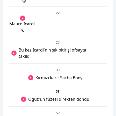
22
’
Mauro Icardi
25
’
Bu kez Icardi'nin şık bitirişi ofsayta
takıldı!
30
’
Kırmızı kart: Sacha Boey
53
’
Oğuz'un füzesi direkten döndü
59
’