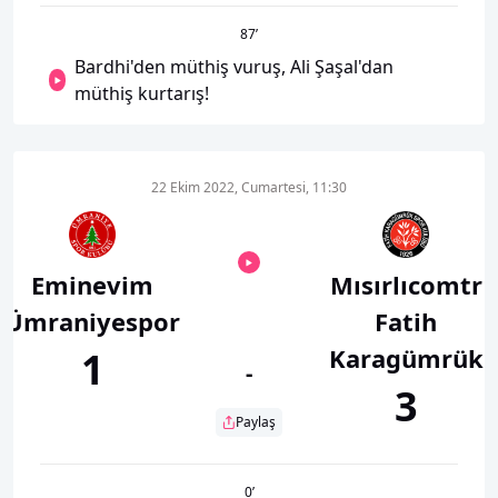
87
’
Bardhi'den müthiş vuruş, Ali Şaşal'dan
müthiş kurtarış!
22 Ekim 2022, Cumartesi, 11:30
Eminevim
Mısırlıcomtr
Ümraniyespor
Fatih
Karagümrük
1
-
3
Paylaş
0
’