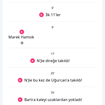
0
’
İlk 11'ler
9
’
Marek Hamsik
17
’
N'Jie direğe takıldı!
20
’
N'Jie bu kez de Uğurcan'a takıldı!
70
’
Bartra kaleyi uzaklardan yokladı!