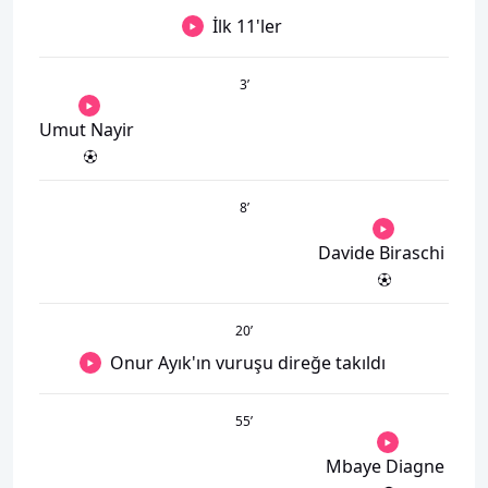
İlk 11'ler
3
’
Umut Nayir
8
’
Davide Biraschi
20
’
Onur Ayık'ın vuruşu direğe takıldı
55
’
Mbaye Diagne