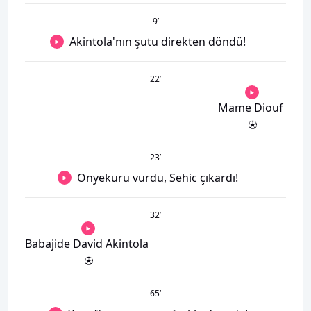
9
’
Akintola'nın şutu direkten döndü!
22
’
Mame Diouf
23
’
Onyekuru vurdu, Sehic çıkardı!
32
’
Babajide David Akintola
65
’