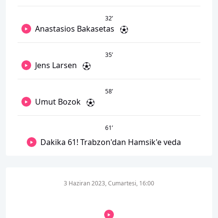
32
’
Anastasios Bakasetas
35
’
Jens Larsen
58
’
Umut Bozok
61
’
Dakika 61! Trabzon'dan Hamsik'e veda
3 Haziran 2023, Cumartesi, 16:00