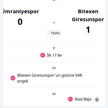
Ümraniyespor
Bitexen
Giresunspor
0
-
1
Paylaş
0
’
İlk 11'ler
24
’
Bitexen Giresunspor'un golüne VAR
engeli
44
’
Riad Bajic