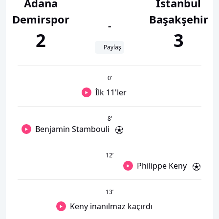
Adana
İstanbul
Demirspor
Başakşehir
-
2
3
Paylaş
0
’
İlk 11'ler
8
’
Benjamin Stambouli
12
’
Philippe Keny
13
’
Keny inanılmaz kaçırdı