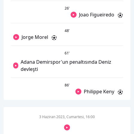
26
’
Joao Figueiredo
48
’
Jorge Morel
61
’
Adana Demirspor'un penaltısında Deniz
devleşti
86
’
Philippe Keny
3 Haziran 2023, Cumartesi, 16:00