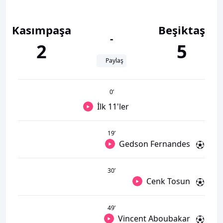
Kasımpaşa
Beşiktaş
-
2
5
Paylaş
0
’
İlk 11'ler
19
’
Gedson Fernandes
30
’
Cenk Tosun
49
’
Vincent Aboubakar