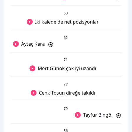
60
’
İki kalede de net pozisyonlar
62
’
Aytaç Kara
71
’
Mert Günok çok iyi uzandı
77
’
Cenk Tosun direğe takıldı
79
’
Tayfur Bingöl
86
’