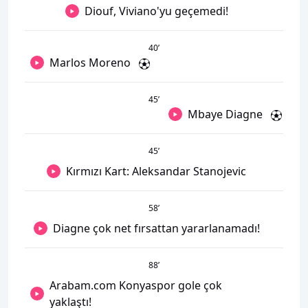
Diouf, Viviano'yu geçemedi!
40
’
Marlos Moreno
45
’
Mbaye Diagne
45
’
Kırmızı Kart: Aleksandar Stanojevic
58
’
Diagne çok net fırsattan yararlanamadı!
88
’
Arabam.com Konyaspor gole çok
yaklaştı!