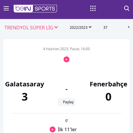
TRENDYOL SÜPER LİG
2022/2023
37
4 Haziran 2023, Pazar, 16:00
Galatasaray
Fenerbahçe
-
3
0
Paylaş
0
’
İlk 11'ler