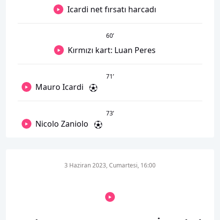
Icardi net fırsatı harcadı
60
’
Kırmızı kart: Luan Peres
71
’
Mauro Icardi
73
’
Nicolo Zaniolo
3 Haziran 2023, Cumartesi, 16:00