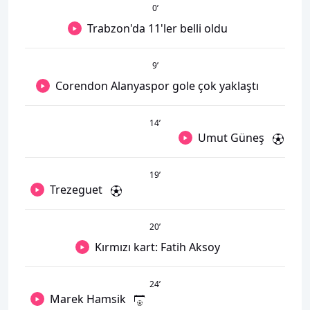
0
’
Trabzon'da 11'ler belli oldu
9
’
Corendon Alanyaspor gole çok yaklaştı
14
’
Umut Güneş
19
’
Trezeguet
20
’
Kırmızı kart: Fatih Aksoy
24
’
Marek Hamsik