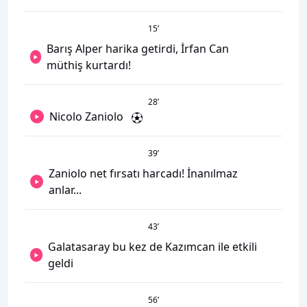
15
’
Barış Alper harika getirdi, İrfan Can
müthiş kurtardı!
28
’
Nicolo Zaniolo
39
’
Zaniolo net fırsatı harcadı! İnanılmaz
anlar...
43
’
Galatasaray bu kez de Kazımcan ile etkili
geldi
56
’