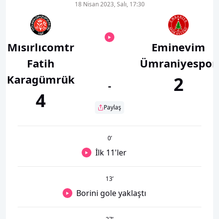
18 Nisan 2023, Salı, 17:30
Mısırlıcomtr
Eminevim
Fatih
Ümraniyespor
Karagümrük
2
-
4
Paylaş
0
’
İlk 11'ler
13
’
Borini gole yaklaştı