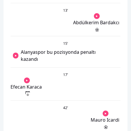
13
’
Abdülkerim Bardakcı
15
’
Alanyaspor bu pozisyonda penaltı
kazandı
17
’
Efecan Karaca
42
’
Mauro Icardi