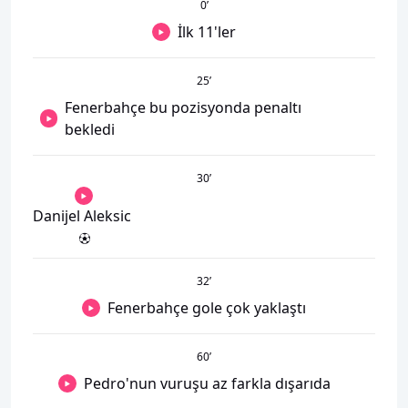
0
’
İlk 11'ler
25
’
Fenerbahçe bu pozisyonda penaltı
bekledi
30
’
Danijel Aleksic
32
’
Fenerbahçe gole çok yaklaştı
60
’
Pedro'nun vuruşu az farkla dışarıda