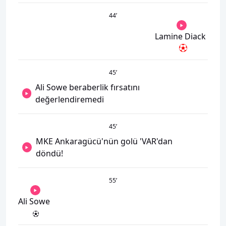
44
’
Lamine Diack
45
’
Ali Sowe beraberlik fırsatını
değerlendiremedi
45
’
MKE Ankaragücü'nün golü 'VAR'dan
döndü!
55
’
Ali Sowe