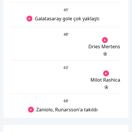
45
’
Galatasaray gole çok yaklaştı
48
’
Dries Mertens
63
’
Milot Rashica
68
’
Zaniolo, Runarsson'a takıldı