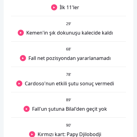
İlk 11'ler
29
’
Kemen'in şık dokunuşu kalecide kaldı
68
’
Fall net pozisyondan yararlanamadı
78
’
Cardoso'nun etkili şutu sonuç vermedi
89
’
Fall'un şutuna Bilal'den geçit yok
90
’
Kırmızı kart: Papy Djilobodji