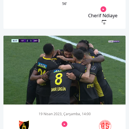
56
’
Cherif Ndiaye
00:19
00:50
19 Nisan 2023, Çarşamba, 14:00