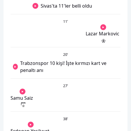
Sivas'ta 11'ler belli oldu
11
’
Lazar Markovic
20
’
Trabzonspor 10 kişi! İşte kırmızı kart ve
penaltı anı
27
’
Samu Saiz
38
’