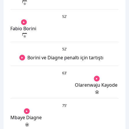
52
’
Fabio Borini
52
’
Borini ve Diagne penaltı için tartıştı
63
’
Olarenwaju Kayode
75
’
Mbaye Diagne