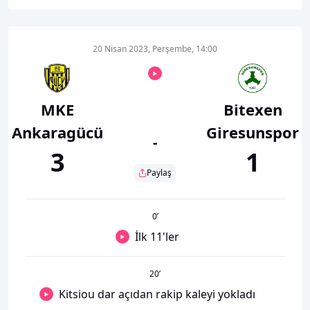
20 Nisan 2023, Perşembe, 14:00
MKE
Bitexen
Ankaragücü
Giresunspor
-
3
1
Paylaş
0
’
İlk 11'ler
20
’
Kitsiou dar açıdan rakip kaleyi yokladı