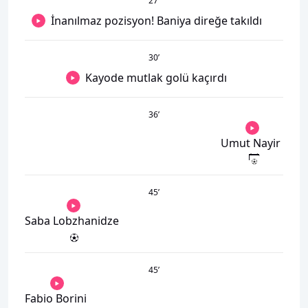
27
’
İnanılmaz pozisyon! Baniya direğe takıldı
30
’
Kayode mutlak golü kaçırdı
36
’
Umut Nayir
45
’
Saba Lobzhanidze
45
’
Fabio Borini