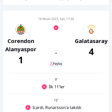
18 Nisan 2023, Salı, 17:30
Corendon
Galatasaray
Alanyaspor
4
-
1
Paylaş
0
’
İlk 11'ler
12
’
Icardi, Runarsson'a takıldı