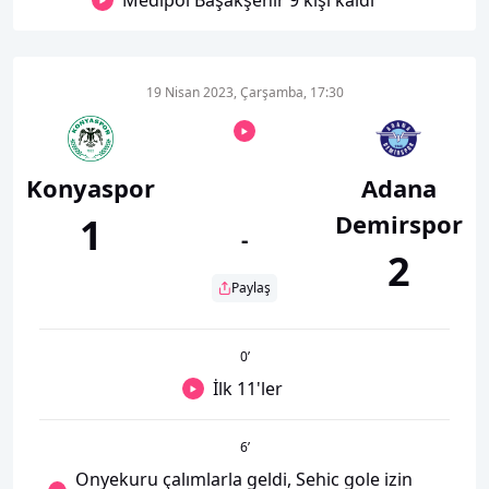
Medipol Başakşehir 9 kişi kaldı
19 Nisan 2023, Çarşamba, 17:30
Konyaspor
Adana
Demirspor
1
-
2
Paylaş
0
’
İlk 11'ler
6
’
Onyekuru çalımlarla geldi, Sehic gole izin