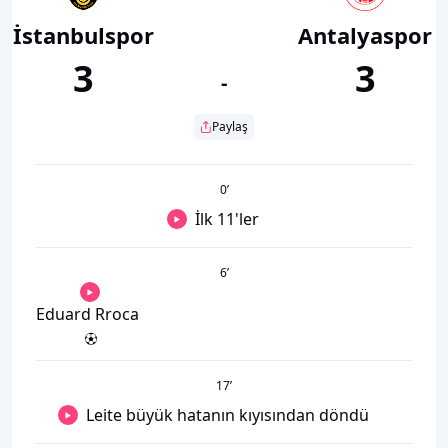
İstanbulspor
Antalyaspor
3
3
-
Paylaş
0
’
İlk 11'ler
6
’
Eduard Rroca
17
’
Leite büyük hatanın kıyısından döndü