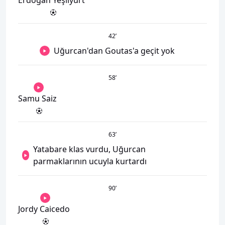
Erdogan Yeşilyurt
42
’
Uğurcan'dan Goutas'a geçit yok
58
’
Samu Saiz
63
’
Yatabare klas vurdu, Uğurcan
parmaklarının ucuyla kurtardı
90
’
Jordy Caicedo