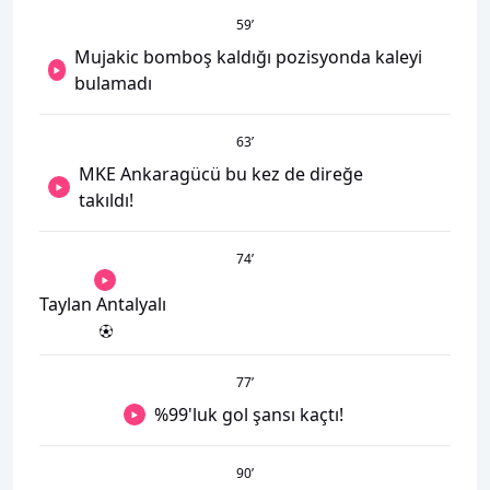
59
’
Mujakic bomboş kaldığı pozisyonda kaleyi
bulamadı
63
’
MKE Ankaragücü bu kez de direğe
takıldı!
74
’
Taylan Antalyalı
77
’
%99'luk gol şansı kaçtı!
90
’