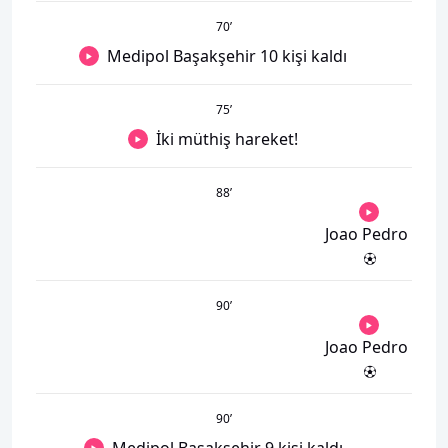
70
’
Medipol Başakşehir 10 kişi kaldı
75
’
İki müthiş hareket!
88
’
Joao Pedro
90
’
Joao Pedro
90
’