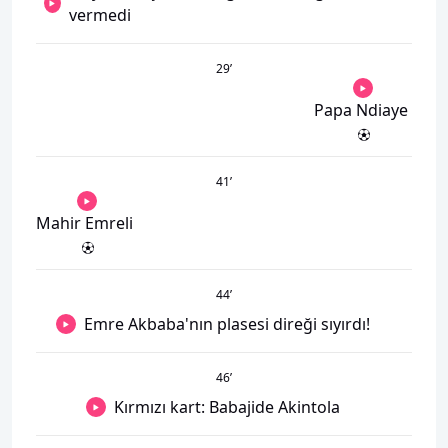
vermedi
29
’
Papa Ndiaye
41
’
Mahir Emreli
44
’
Emre Akbaba'nın plasesi direği sıyırdı!
46
’
Kırmızı kart: Babajide Akintola