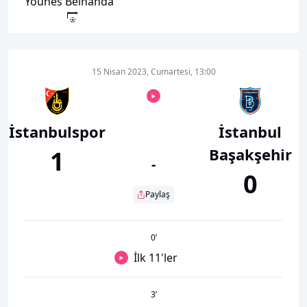
Younes Belhanda
15 Nisan 2023, Cumartesi, 13:00
İstanbulspor
İstanbul
Başakşehir
1
-
0
Paylaş
0
’
İlk 11'ler
3
’