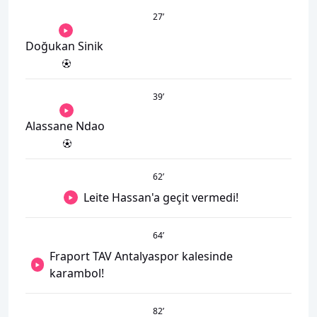
27
’
Doğukan Sinik
39
’
Alassane Ndao
62
’
Leite Hassan'a geçit vermedi!
64
’
Fraport TAV Antalyaspor kalesinde
karambol!
82
’