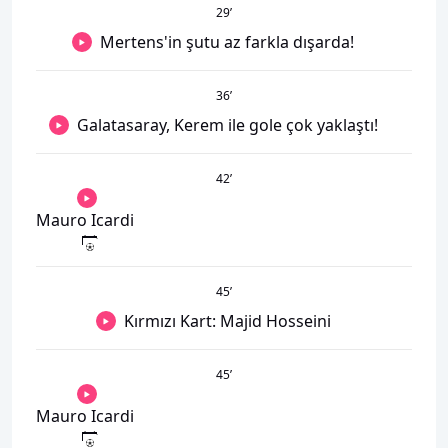
29
’
Mertens'in şutu az farkla dışarda!
36
’
Galatasaray, Kerem ile gole çok yaklaştı!
42
’
Mauro Icardi
45
’
Kırmızı Kart: Majid Hosseini
45
’
Mauro Icardi