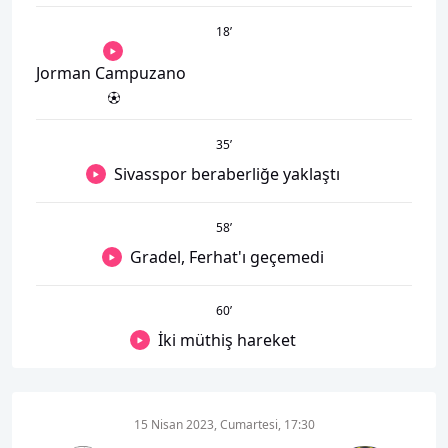
18
’
Jorman Campuzano
35
’
Sivasspor beraberliğe yaklaştı
58
’
Gradel, Ferhat'ı geçemedi
60
’
İki müthiş hareket
15 Nisan 2023, Cumartesi, 17:30