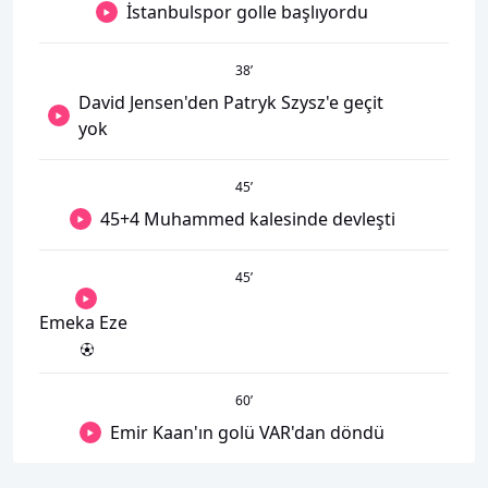
İstanbulspor golle başlıyordu
38
’
David Jensen'den Patryk Szysz'e geçit
yok
45
’
45+4 Muhammed kalesinde devleşti
45
’
Emeka Eze
60
’
Emir Kaan'ın golü VAR'dan döndü