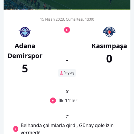
00:00
02:03
15 Nisan 2023, Cumartesi, 13:00
Adana
Kasımpaşa
Demirspor
0
-
5
Paylaş
0
’
İlk 11'ler
7
’
Belhanda çalımlarla girdi, Günay gole izin
vermedi!