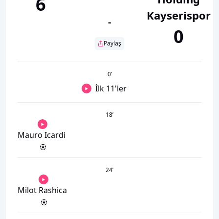
6
Kayserispor
-
0
Paylaş
0
’
İlk 11'ler
18
’
Mauro Icardi
24
’
Milot Rashica