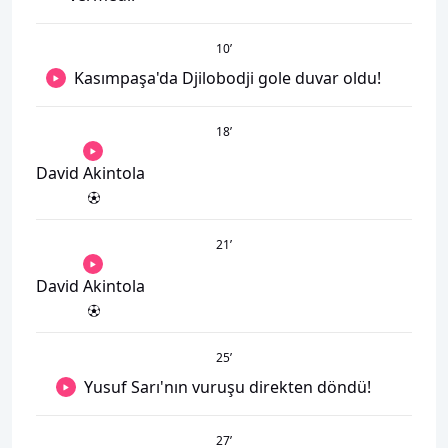
10
’
Kasımpaşa'da Djilobodji gole duvar oldu!
18
’
David Akintola
21
’
David Akintola
25
’
Yusuf Sarı'nın vuruşu direkten döndü!
27
’