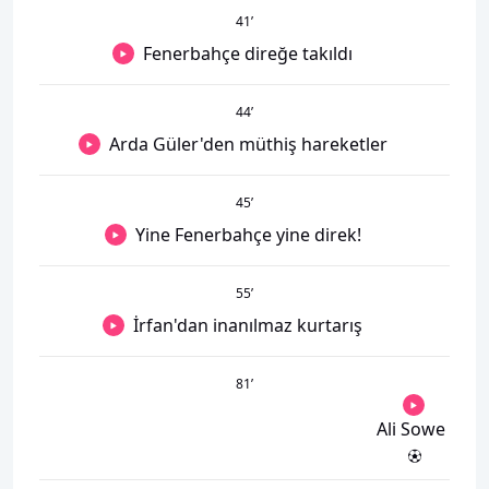
41
’
Fenerbahçe direğe takıldı
44
’
Arda Güler'den müthiş hareketler
45
’
Yine Fenerbahçe yine direk!
55
’
İrfan'dan inanılmaz kurtarış
81
’
Ali Sowe