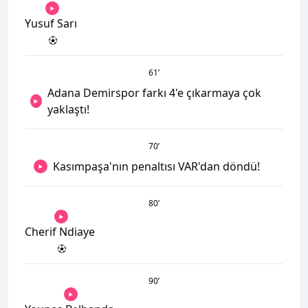
Yusuf Sarı
61
’
Adana Demirspor farkı 4'e çıkarmaya çok
yaklaştı!
70
’
Kasımpaşa'nın penaltısı VAR'dan döndü!
80
’
Cherif Ndiaye
90
’