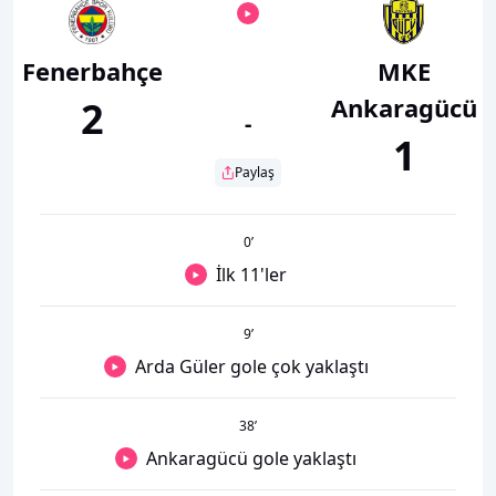
Fenerbahçe
MKE
Ankaragücü
2
-
1
Paylaş
0
’
İlk 11'ler
9
’
Arda Güler gole çok yaklaştı
38
’
Ankaragücü gole yaklaştı