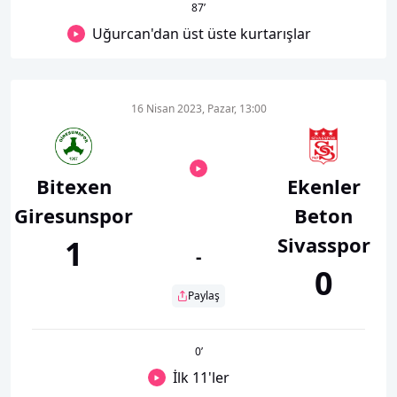
87
’
Uğurcan'dan üst üste kurtarışlar
16 Nisan 2023, Pazar, 13:00
Bitexen
Ekenler
Giresunspor
Beton
Sivasspor
1
-
0
Paylaş
0
’
İlk 11'ler