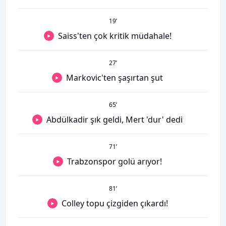
19
’
Saiss'ten çok kritik müdahale!
27
’
Markovic'ten şaşırtan şut
65
’
Abdülkadir şık geldi, Mert 'dur' dedi
71
’
Trabzonspor golü arıyor!
81
’
Colley topu çizgiden çıkardı!