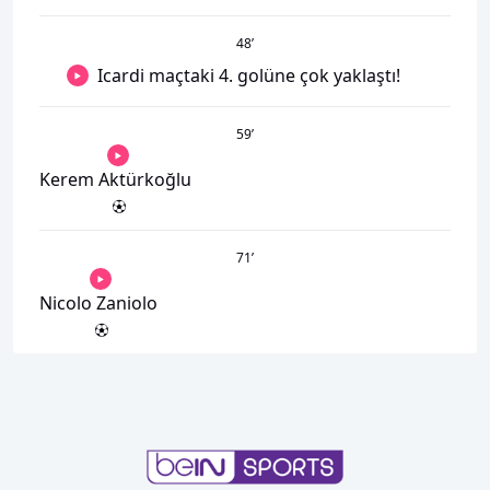
48
’
Icardi maçtaki 4. golüne çok yaklaştı!
59
’
Kerem Aktürkoğlu
71
’
Nicolo Zaniolo