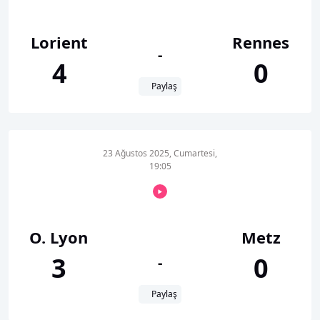
Lorient
Rennes
-
4
0
Paylaş
23 Ağustos 2025, Cumartesi,
19:05
O. Lyon
Metz
3
0
-
Paylaş