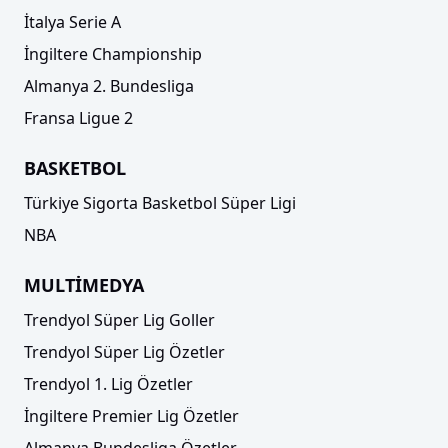
İtalya Serie A
İngiltere Championship
Almanya 2. Bundesliga
Fransa Ligue 2
BASKETBOL
Türkiye Sigorta Basketbol Süper Ligi
NBA
MULTİMEDYA
Trendyol Süper Lig Goller
Trendyol Süper Lig Özetler
Trendyol 1. Lig Özetler
İngiltere Premier Lig Özetler