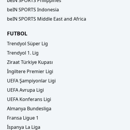
beIN SPORTS Philippines
beIN SPORTS Indonesia
beIN SPORTS Middle East and Africa
FUTBOL
Trendyol Süper Lig
Trendyol 1. Lig
Ziraat Türkiye Kupası
İngiltere Premier Ligi
UEFA Şampiyonlar Ligi
UEFA Avrupa Ligi
UEFA Konferans Ligi
Almanya Bundesliga
Fransa Ligue 1
İspanya La Liga