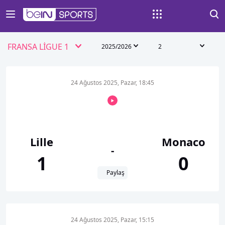
FRANSA LİGUE 1
2025/2026
2
24 Ağustos 2025, Pazar, 18:45
Lille
Monaco
-
1
0
Paylaş
24 Ağustos 2025, Pazar, 15:15