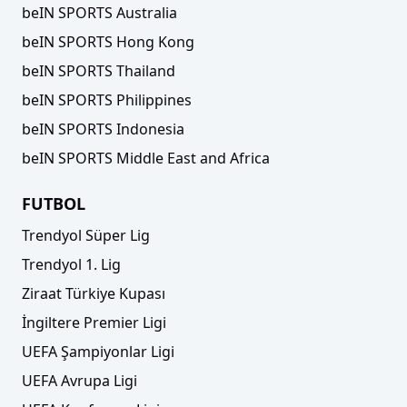
beIN SPORTS Australia
beIN SPORTS Hong Kong
beIN SPORTS Thailand
beIN SPORTS Philippines
beIN SPORTS Indonesia
beIN SPORTS Middle East and Africa
FUTBOL
Trendyol Süper Lig
Trendyol 1. Lig
Ziraat Türkiye Kupası
İngiltere Premier Ligi
UEFA Şampiyonlar Ligi
UEFA Avrupa Ligi