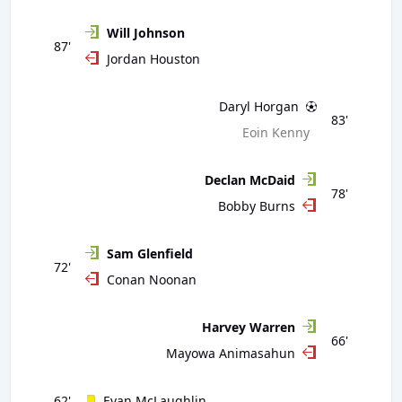
Will Johnson
87'
Jordan Houston
Daryl Horgan
83'
Eoin Kenny
Declan McDaid
78'
Bobby Burns
Sam Glenfield
72'
Conan Noonan
Harvey Warren
66'
Mayowa Animasahun
62'
Evan McLaughlin