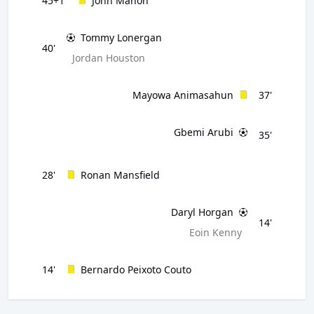
45+1'
John Mahon
Tommy Lonergan
40'
Jordan Houston
Mayowa Animasahun
37'
Gbemi Arubi
35'
28'
Ronan Mansfield
Daryl Horgan
14'
Eoin Kenny
14'
Bernardo Peixoto Couto