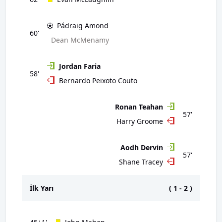
Pádraig Amond
60'
Dean McMenamy
Jordan Faria
58'
Bernardo Peixoto Couto
Ronan Teahan
57'
Harry Groome
Aodh Dervin
57'
Shane Tracey
İlk Yarı
(
1
-
2
)