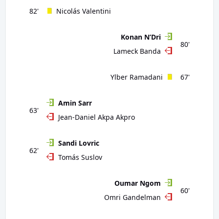
82'
Nicolás Valentini
Konan N’Dri
80'
Lameck Banda
Ylber Ramadani
67'
Amin Sarr
63'
Jean-Daniel Akpa Akpro
Sandi Lovric
62'
Tomás Suslov
Oumar Ngom
60'
Omri Gandelman