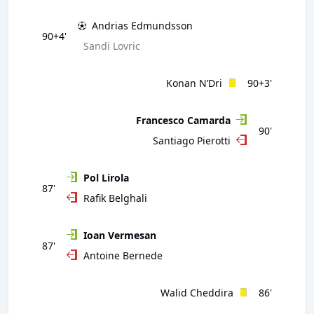
Andrias Edmundsson
90+4'
Sandi Lovric
Konan N’Dri
90+3'
Francesco Camarda
90'
Santiago Pierotti
Pol Lirola
87'
Rafik Belghali
Ioan Vermesan
87'
Antoine Bernede
Walid Cheddira
86'