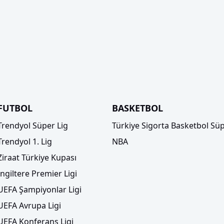
FUTBOL
BASKETBOL
Trendyol Süper Lig
Türkiye Sigorta Basketbol Süp
Trendyol 1. Lig
NBA
Ziraat Türkiye Kupası
İngiltere Premier Ligi
UEFA Şampiyonlar Ligi
UEFA Avrupa Ligi
UEFA Konferans Ligi