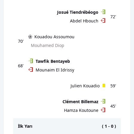
Josué Tiendrébéogo
72'
Abdel Hbouch
Kouadou Assoumou
70'
Mouhamed Diop
Tawfik Bentayeb
68'
Mounaim El Idrissy
Julien Kouadio
59'
Clément Billemaz
45'
Hamza Koutoune
İlk Yarı
(
1
-
0
)