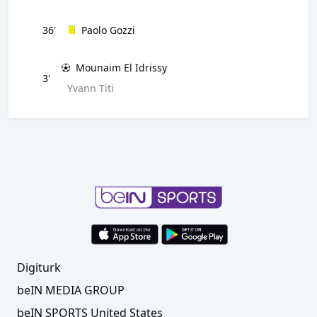
36'
Paolo Gozzi
Mounaim El Idrissy
3'
Yvann Titi
Digiturk
beIN MEDIA GROUP
beIN SPORTS United States