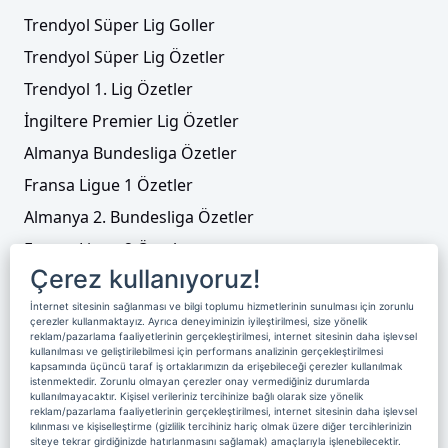
Trendyol Süper Lig Goller
Trendyol Süper Lig Özetler
Trendyol 1. Lig Özetler
İngiltere Premier Lig Özetler
Almanya Bundesliga Özetler
Fransa Ligue 1 Özetler
Almanya 2. Bundesliga Özetler
Fransa Ligue 2 Özetler
Çerez kullanıyoruz!
Tenis
İnternet sitesinin sağlanması ve bilgi toplumu hizmetlerinin sunulması için zorunlu
Video Liste
çerezler kullanmaktayız. Ayrıca deneyiminizin iyileştirilmesi, size yönelik
reklam/pazarlama faaliyetlerinin gerçekleştirilmesi, internet sitesinin daha işlevsel
Foto Galeriler
kullanılması ve geliştirilebilmesi için performans analizinin gerçekleştirilmesi
kapsamında üçüncü taraf iş ortaklarımızın da erişebileceği çerezler kullanılmak
istenmektedir. Zorunlu olmayan çerezler onay vermediğiniz durumlarda
kullanılmayacaktır. Kişisel verileriniz tercihinize bağlı olarak size yönelik
Üyelik
Yayın Akışı
Reklam
Site Sözleşmesi
reklam/pazarlama faaliyetlerinin gerçekleştirilmesi, internet sitesinin daha işlevsel
kılınması ve kişiselleştirme (gizlilik tercihiniz hariç olmak üzere diğer tercihlerinizin
Künye ve İletişim
Çerez Politikası
siteye tekrar girdiğinizde hatırlanmasını sağlamak) amaçlarıyla işlenebilecektir.