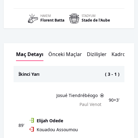
HAKEM
STADYUM
Florent
Batta
Stade de l'Aube
Maç Detayı
Önceki Maçlar
Dizilişler
Kadrolar
İkinci Yarı
(
3
-
1
)
Josué Tiendrébéogo
90+3'
Paul Venot
Elijah Odede
89'
Kouadou Assoumou