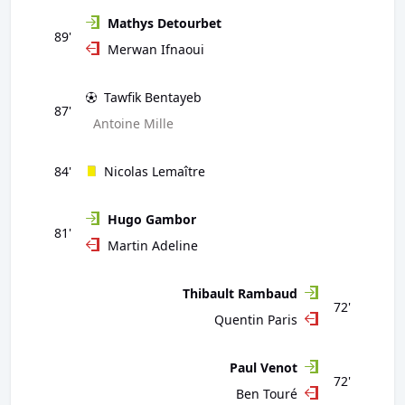
Mathys Detourbet
89'
Merwan Ifnaoui
Tawfik Bentayeb
87'
Antoine Mille
84'
Nicolas Lemaître
Hugo Gambor
81'
Martin Adeline
Thibault Rambaud
72'
Quentin Paris
Paul Venot
72'
Ben Touré