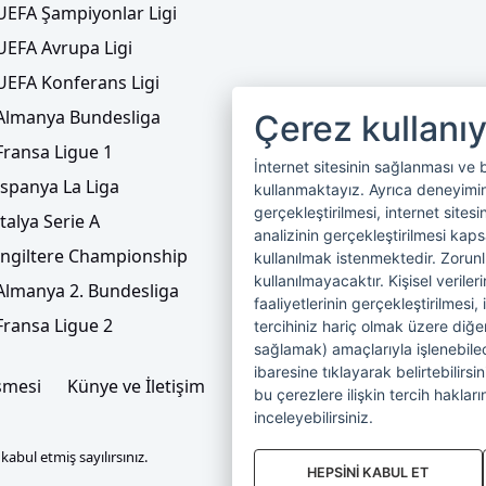
UEFA Şampiyonlar Ligi
UEFA Avrupa Ligi
UEFA Konferans Ligi
Almanya Bundesliga
Çerez kullanı
Fransa Ligue 1
İnternet sitesinin sağlanması ve 
İspanya La Liga
kullanmaktayız. Ayrıca deneyiminiz
gerçekleştirilmesi, internet sitesi
İtalya Serie A
analizinin gerçekleştirilmesi kap
İngiltere Championship
kullanılmak istenmektedir. Zoru
kullanılmayacaktır. Kişisel verile
Almanya 2. Bundesliga
faaliyetlerinin gerçekleştirilmesi, 
Fransa Ligue 2
tercihiniz hariç olmak üzere diğer
sağlamak) amaçlarıyla işlenebilecek
ibaresine tıklayarak belirtebilirs
şmesi
Künye ve İletişim
Çerez Politikası
Çerez Yönet
bu çerezlere ilişkin tercih hakların
inceleyebilirsiniz.
abul etmiş sayılırsınız.
HEPSİNİ KABUL ET