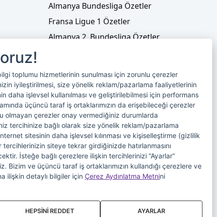
Almanya Bundesliga Özetler
Fransa Ligue 1 Özetler
Almanya 2. Bundesliga Özetler
Fransa Ligue 2 Özetler
yoruz!
Tenis
bilgi toplumu hizmetlerinin sunulması için zorunlu çerezler
Video Liste
in iyileştirilmesi, size yönelik reklam/pazarlama faaliyetlerinin
nin daha işlevsel kullanılması ve geliştirilebilmesi için performans
Foto Galeriler
samında üçüncü taraf iş ortaklarımızın da erişebileceği çerezler
nlu olmayan çerezler onay vermediğiniz durumlarda
riniz tercihinize bağlı olarak size yönelik reklam/pazarlama
internet sitesinin daha işlevsel kılınması ve kişiselleştirme (gizlilik
 tercihlerinizin siteye tekrar girdiğinizde hatırlanmasını
tir. İsteğe bağlı çerezlere ilişkin tercihlerinizi “Ayarlar”
iniz. Bizim ve üçüncü taraf iş ortaklarımızın kullandığı çerezlere ve
imi
Veri Sahibi Başvuru Formu
a ilişkin detaylı bilgiler için
Çerez Aydınlatma Metni
ni
HEPSİNİ REDDET
AYARLAR