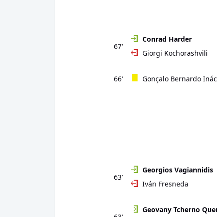
Conrad Harder
67'
Giorgi Kochorashvili
66'
Gonçalo Bernardo Inác
Georgios Vagiannidis
63'
Iván Fresneda
Geovany Tcherno Que
63'