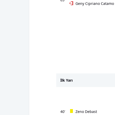
Geny Cipriano Catamo
İlk Yarı
40'
Zeno Debast