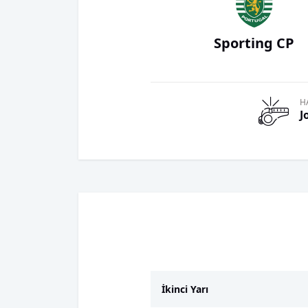
Sporting CP
H
J
İkinci Yarı