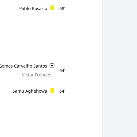
Pablo Rosario
68'
 Gomes Carvalho Santos
64'
Victor Froholdt
Samu Aghehowa
64'