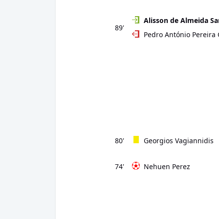
Alisson de Almeida Sa
89'
Pedro António Pereira
80'
Georgios Vagiannidis
74'
Nehuen Perez