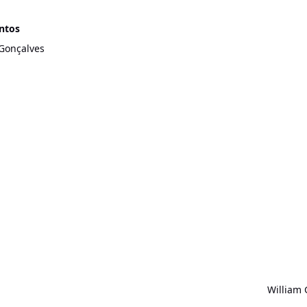
ntos
 Gonçalves
William