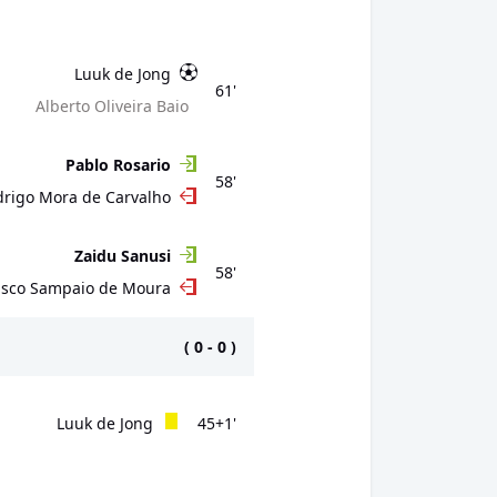
Luuk de Jong
61'
Alberto Oliveira Baio
Pablo Rosario
58'
rigo Mora de Carvalho
Zaidu Sanusi
58'
isco Sampaio de Moura
(
0
-
0
)
Luuk de Jong
45+1'