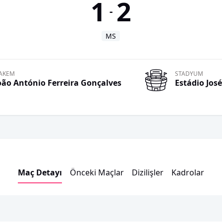
1
2
-
MS
AKEM
STADYUM
oão António
Ferreira Gonçalves
Estádio Jos
Maç Detayı
Önceki Maçlar
Dizilişler
Kadrolar