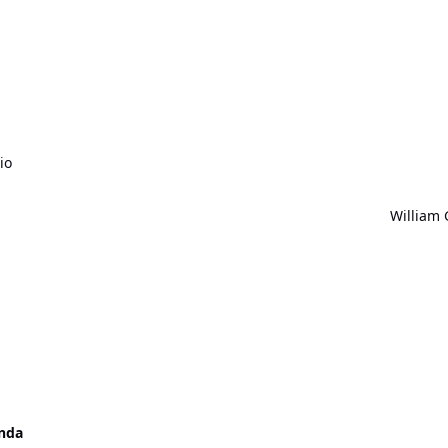
io
William
nda