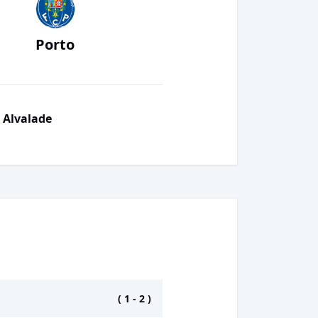
Porto
é Alvalade
(
1
-
2
)