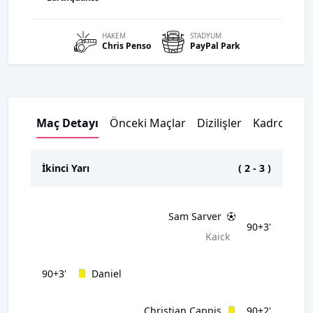
HAKEM
STADYUM
Chris
Penso
PayPal Park
Maç Detayı
Önceki Maçlar
Dizilişler
Kadrolar
İkinci Yarı
(
2
-
3
)
Sam Sarver
90+3'
Kaick
90+3'
Daniel
Christian Cappis
90+2'