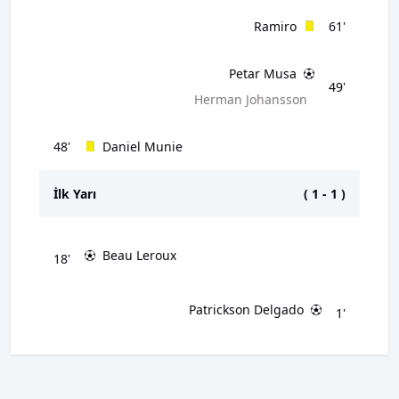
Ramiro
61'
Petar Musa
49'
Herman Johansson
48'
Daniel Munie
İlk Yarı
(
1
-
1
)
Beau Leroux
18'
Patrickson Delgado
1'