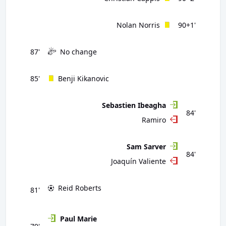
Nolan Norris
90+1'
87'
No change
85'
Benji Kikanovic
Sebastien Ibeagha
84'
Ramiro
Sam Sarver
84'
Joaquín Valiente
Reid Roberts
81'
Paul Marie