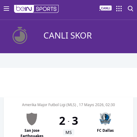
CANLI SKOR
Amerika Major Futbol Ligi (MLS)
,
17 Mayıs 2026, 02:30
2
3
-
San Jose
FC Dallas
MS
Earthquakes