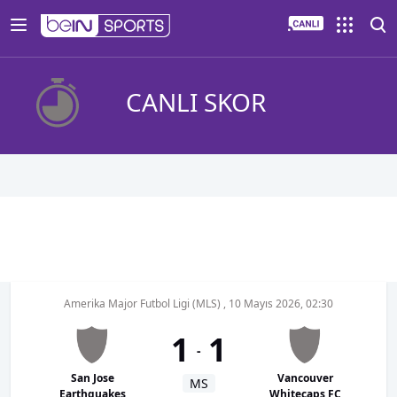
CANLI SKOR
Amerika Major Futbol Ligi (MLS)
,
10 Mayıs 2026, 02:30
1
1
-
San Jose
Vancouver
MS
Earthquakes
Whitecaps FC