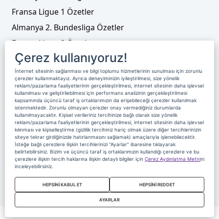
Fransa Ligue 1 Özetler
Almanya 2. Bundesliga Özetler
Fransa Ligue 2 Özetler
Çerez kullanıyoruz!
Tenis
İnternet sitesinin sağlanması ve bilgi toplumu hizmetlerinin sunulması için zorunlu
Video Liste
çerezler kullanmaktayız. Ayrıca deneyiminizin iyileştirilmesi, size yönelik
reklam/pazarlama faaliyetlerinin gerçekleştirilmesi, internet sitesinin daha işlevsel
Foto Galeriler
kullanılması ve geliştirilebilmesi için performans analizinin gerçekleştirilmesi
kapsamında üçüncü taraf iş ortaklarımızın da erişebileceği çerezler kullanılmak
istenmektedir. Zorunlu olmayan çerezler onay vermediğiniz durumlarda
kullanılmayacaktır. Kişisel verileriniz tercihinize bağlı olarak size yönelik
Üyelik
Yayın Akışı
Reklam
Site Sözleşmesi
reklam/pazarlama faaliyetlerinin gerçekleştirilmesi, internet sitesinin daha işlevsel
kılınması ve kişiselleştirme (gizlilik tercihiniz hariç olmak üzere diğer tercihlerinizin
Künye ve İletişim
Çerez Politikası
siteye tekrar girdiğinizde hatırlanmasını sağlamak) amaçlarıyla işlenebilecektir.
İsteğe bağlı çerezlere ilişkin tercihlerinizi “Ayarlar” ibaresine tıklayarak
Çerez Yönetimi
Veri Sahibi Başvuru Formu
belirtebilirsiniz. Bizim ve üçüncü taraf iş ortaklarımızın kullandığı çerezlere ve bu
çerezlere ilişkin tercih haklarına ilişkin detaylı bilgiler için
Çerez Aydınlatma Metni
ni
Nereden İzlerim
inceleyebilirsiniz.
Copyright 2020 Digiturk Bu siteyi kullanarak sözleşmeyi kabul etmiş
HEPSİNİ KABUL ET
HEPSİNİ REDDET
sayılırsınız.
AYARLAR