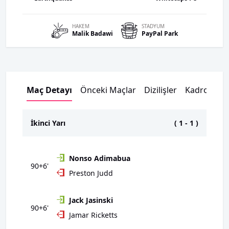
HAKEM
STADYUM
Malik
Badawi
PayPal Park
Maç Detayı
Önceki Maçlar
Dizilişler
Kadrolar
İkinci Yarı
(
1
-
1
)
Nonso Adimabua
90+6'
Preston Judd
Jack Jasinski
90+6'
Jamar Ricketts