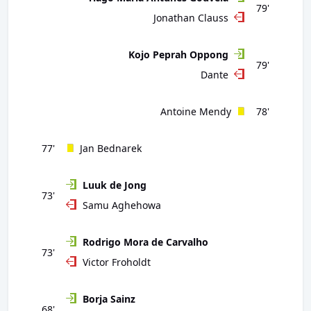
79'
Jonathan Clauss
Kojo Peprah Oppong
79'
Dante
Antoine Mendy
78'
77'
Jan Bednarek
Luuk de Jong
73'
Samu Aghehowa
Rodrigo Mora de Carvalho
73'
Victor Froholdt
Borja Sainz
68'