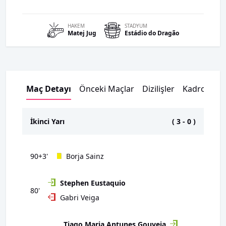
HAKEM
STADYUM
Matej
Jug
Estádio do Dragão
Maç Detayı
Önceki Maçlar
Dizilişler
Kadrolar
İkinci Yarı
(
3
-
0
)
90+3'
Borja Sainz
Stephen Eustaquio
80'
Gabri Veiga
Tiago Maria Antunes Gouveia