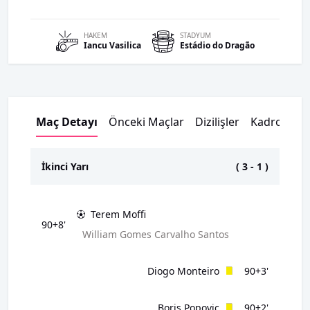
HAKEM
STADYUM
Iancu
Vasilica
Estádio do Dragão
Maç Detayı
Önceki Maçlar
Dizilişler
Kadrolar
İkinci Yarı
(
3
-
1
)
Terem Moffi
90+8'
William Gomes Carvalho Santos
Diogo Monteiro
90+3'
Boris Popovic
90+2'