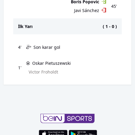
Boris Popovic
45'
Javi Sánchez
İlk Yarı
(
1
-
0
)
4'
Son karar gol
Oskar Pietuszewski
1'
Victor Froholdt