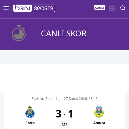
CANLI SKOR
Portekiz Süper Ligi
,
27 Şubat 2026, 18:45
3
1
-
Porto
Arouca
MS