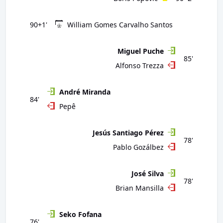
90+1'
William Gomes Carvalho Santos
Miguel Puche
85'
Alfonso Trezza
André Miranda
84'
Pepê
Jesús Santiago Pérez
78'
Pablo Gozálbez
José Silva
78'
Brian Mansilla
Seko Fofana
76'