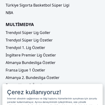
Türkiye Sigorta Basketbol Süper Ligi
NBA
MULTİMEDYA
Trendyol Süper Lig Goller
Trendyol Süper Lig Özetler
Trendyol 1. Lig Özetler
İngiltere Premier Lig Özetler
Almanya Bundesliga Özetler
Fransa Ligue 1 Özetler
Almanya 2. Bundesliga Özetler
Fransa Ligue 2 Özetler
Çerez kullanıyoruz!
Tenis
İnternet sitesinin sağlanması ve bilgi toplumu hizmetlerinin sunulması için zorunlu
Video Liste
çerezler kullanmaktayız. Ayrıca deneyiminizin iyileştirilmesi, size yönelik