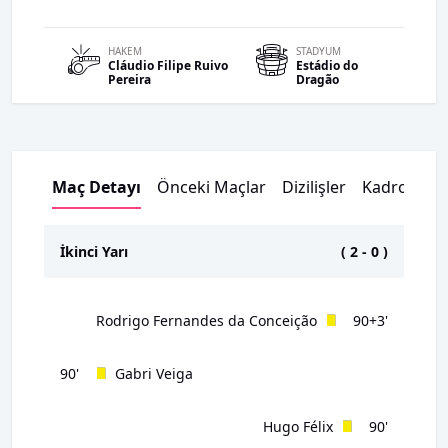
HAKEM
STADYUM
Cláudio Filipe
Ruivo
Estádio do
Pereira
Dragão
Maç Detayı
Önceki Maçlar
Dizilişler
Kadrolar
İkinci Yarı
(
2
-
0
)
Rodrigo Fernandes da Conceição
90+3'
90'
Gabri Veiga
Hugo Félix
90'