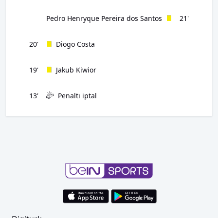
Pedro Henryque Pereira dos Santos
21'
20'
Diogo Costa
19'
Jakub Kiwior
13'
Penaltı iptal