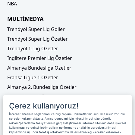
NBA
MULTİMEDYA
Trendyol Süper Lig Goller
Trendyol Süper Lig Özetler
Trendyol 1. Lig Özetler
İngiltere Premier Lig Özetler
Almanya Bundesliga Özetler
Fransa Ligue 1 Özetler
Almanya 2. Bundesliga Özetler
Fransa Ligue 2 Özetler
Çerez kullanıyoruz!
Tenis
İnternet sitesinin sağlanması ve bilgi toplumu hizmetlerinin sunulması için zorunlu
Video Liste
çerezler kullanmaktayız. Ayrıca deneyiminizin iyileştirilmesi, size yönelik
reklam/pazarlama faaliyetlerinin gerçekleştirilmesi, internet sitesinin daha işlevsel
Foto Galeriler
kullanılması ve geliştirilebilmesi için performans analizinin gerçekleştirilmesi
kapsamında üçüncü taraf iş ortaklarımızın da erişebileceği çerezler kullanılmak