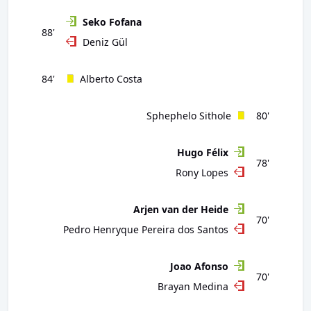
Seko Fofana
88'
Deniz Gül
84'
Alberto Costa
Sphephelo Sithole
80'
Hugo Félix
78'
Rony Lopes
Arjen van der Heide
70'
Pedro Henryque Pereira dos Santos
Joao Afonso
70'
Brayan Medina