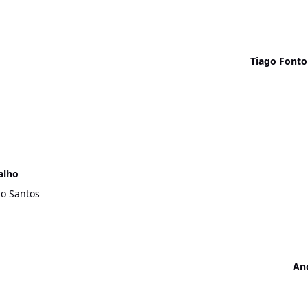
Tiago Fonto
alho
o Santos
And