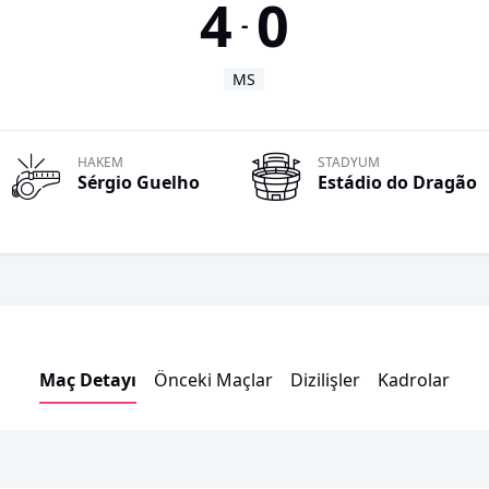
4
0
-
MS
HAKEM
STADYUM
Sérgio
Guelho
Estádio do Dragão
Maç Detayı
Önceki Maçlar
Dizilişler
Kadrolar