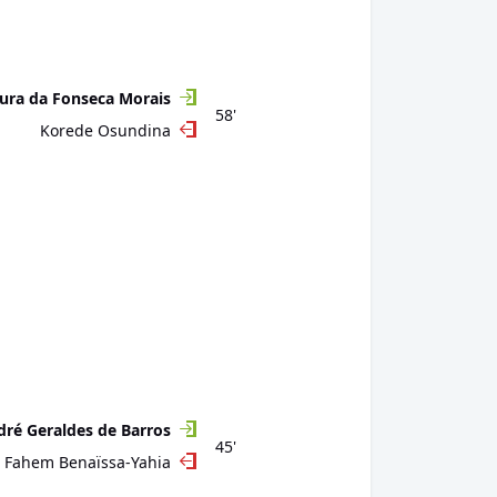
ura da Fonseca Morais
58'
Korede Osundina
ré Geraldes de Barros
45'
Fahem Benaïssa-Yahia