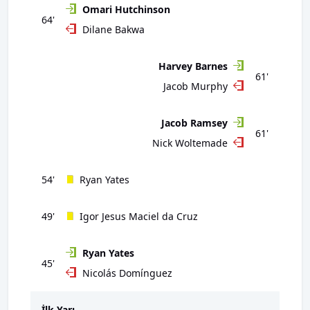
Omari Hutchinson
64'
Dilane Bakwa
Harvey Barnes
61'
Jacob Murphy
Jacob Ramsey
61'
Nick Woltemade
54'
Ryan Yates
49'
Igor Jesus Maciel da Cruz
Ryan Yates
45'
Nicolás Domínguez
İlk Yarı