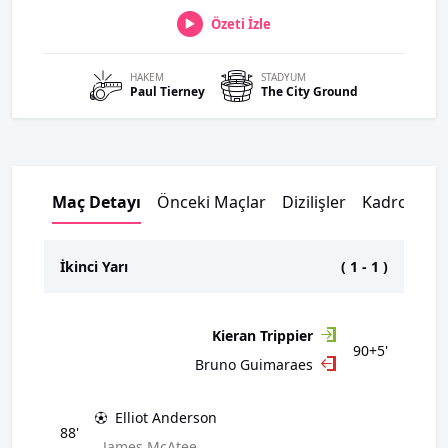
Özeti İzle
HAKEM
STADYUM
Paul
Tierney
The City Ground
Maç Detayı
Önceki Maçlar
Dizilişler
Kadrolar
İkinci Yarı
(
1
-
1
)
Kieran Trippier
90+5'
Bruno Guimaraes
Elliot Anderson
88'
James McAtee