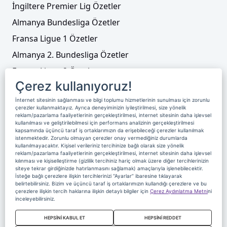
İngiltere Premier Lig Özetler
Almanya Bundesliga Özetler
Fransa Ligue 1 Özetler
Almanya 2. Bundesliga Özetler
Fransa Ligue 2 Özetler
Çerez kullanıyoruz!
Tenis
İnternet sitesinin sağlanması ve bilgi toplumu hizmetlerinin sunulması için zorunlu
Video Liste
çerezler kullanmaktayız. Ayrıca deneyiminizin iyileştirilmesi, size yönelik
reklam/pazarlama faaliyetlerinin gerçekleştirilmesi, internet sitesinin daha işlevsel
Foto Galeriler
kullanılması ve geliştirilebilmesi için performans analizinin gerçekleştirilmesi
kapsamında üçüncü taraf iş ortaklarımızın da erişebileceği çerezler kullanılmak
istenmektedir. Zorunlu olmayan çerezler onay vermediğiniz durumlarda
kullanılmayacaktır. Kişisel verileriniz tercihinize bağlı olarak size yönelik
Üyelik
Yayın Akışı
Reklam
Site Sözleşmesi
reklam/pazarlama faaliyetlerinin gerçekleştirilmesi, internet sitesinin daha işlevsel
kılınması ve kişiselleştirme (gizlilik tercihiniz hariç olmak üzere diğer tercihlerinizin
Künye ve İletişim
Çerez Politikası
siteye tekrar girdiğinizde hatırlanmasını sağlamak) amaçlarıyla işlenebilecektir.
İsteğe bağlı çerezlere ilişkin tercihlerinizi “Ayarlar” ibaresine tıklayarak
Çerez Yönetimi
Veri Sahibi Başvuru Formu
belirtebilirsiniz. Bizim ve üçüncü taraf iş ortaklarımızın kullandığı çerezlere ve bu
çerezlere ilişkin tercih haklarına ilişkin detaylı bilgiler için
Çerez Aydınlatma Metni
ni
Nereden İzlerim
inceleyebilirsiniz.
Copyright 2020 Digiturk Bu siteyi kullanarak sözleşmeyi kabul etmiş
HEPSİNİ KABUL ET
HEPSİNİ REDDET
sayılırsınız.