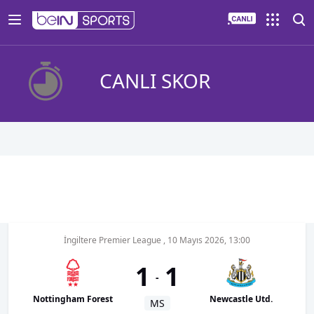
CANLI SKOR
İngiltere Premier League
,
10 Mayıs 2026, 13:00
1
1
-
Nottingham Forest
Newcastle Utd.
MS