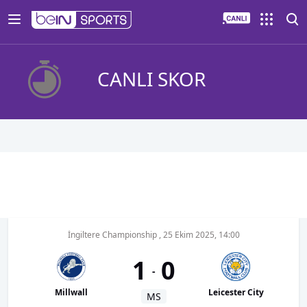
CANLI SKOR
İngiltere Championship
,
25 Ekim 2025, 14:00
1
0
-
Millwall
Leicester City
MS