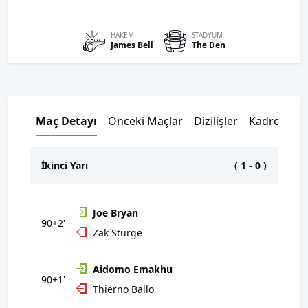
HAKEM
STADYUM
James
Bell
The Den
Maç Detayı
Önceki Maçlar
Dizilişler
Kadrolar
İkinci Yarı
(
1
-
0
)
Joe Bryan
90+2'
Zak Sturge
Aidomo Emakhu
90+1'
Thierno Ballo