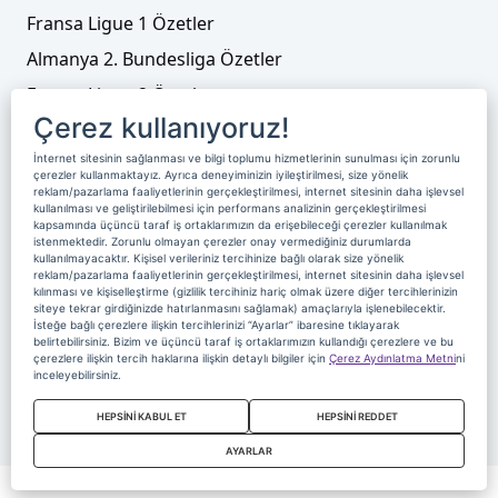
Fransa Ligue 1 Özetler
Almanya 2. Bundesliga Özetler
Fransa Ligue 2 Özetler
Çerez kullanıyoruz!
Tenis
İnternet sitesinin sağlanması ve bilgi toplumu hizmetlerinin sunulması için zorunlu
Video Liste
çerezler kullanmaktayız. Ayrıca deneyiminizin iyileştirilmesi, size yönelik
reklam/pazarlama faaliyetlerinin gerçekleştirilmesi, internet sitesinin daha işlevsel
Foto Galeriler
kullanılması ve geliştirilebilmesi için performans analizinin gerçekleştirilmesi
kapsamında üçüncü taraf iş ortaklarımızın da erişebileceği çerezler kullanılmak
istenmektedir. Zorunlu olmayan çerezler onay vermediğiniz durumlarda
kullanılmayacaktır. Kişisel verileriniz tercihinize bağlı olarak size yönelik
Üyelik
Yayın Akışı
Reklam
Site Sözleşmesi
reklam/pazarlama faaliyetlerinin gerçekleştirilmesi, internet sitesinin daha işlevsel
kılınması ve kişiselleştirme (gizlilik tercihiniz hariç olmak üzere diğer tercihlerinizin
Künye ve İletişim
Çerez Politikası
siteye tekrar girdiğinizde hatırlanmasını sağlamak) amaçlarıyla işlenebilecektir.
İsteğe bağlı çerezlere ilişkin tercihlerinizi “Ayarlar” ibaresine tıklayarak
Çerez Yönetimi
Veri Sahibi Başvuru Formu
belirtebilirsiniz. Bizim ve üçüncü taraf iş ortaklarımızın kullandığı çerezlere ve bu
çerezlere ilişkin tercih haklarına ilişkin detaylı bilgiler için
Çerez Aydınlatma Metni
ni
Nereden İzlerim
inceleyebilirsiniz.
Copyright 2020 Digiturk Bu siteyi kullanarak sözleşmeyi kabul etmiş
HEPSİNİ KABUL ET
HEPSİNİ REDDET
sayılırsınız.
AYARLAR