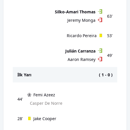
Silko-Amari Thomas
63'
Jeremy Monga
Ricardo Pereira
53'
Julián Carranza
49'
Aaron Ramsey
İlk Yarı
(
1
-
0
)
Femi Azeez
44'
Casper De Norre
28'
Jake Cooper