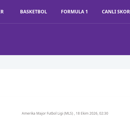
ER
BASKETBOL
FORMULA 1
CANLI SKOR
Amerika Major Futbol Ligi (MLS)
,
18 Ekim 2026, 02:30