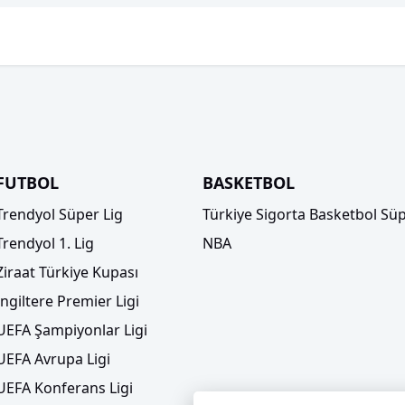
FUTBOL
BASKETBOL
Trendyol Süper Lig
Türkiye Sigorta Basketbol Süp
Trendyol 1. Lig
NBA
Ziraat Türkiye Kupası
İngiltere Premier Ligi
UEFA Şampiyonlar Ligi
UEFA Avrupa Ligi
UEFA Konferans Ligi