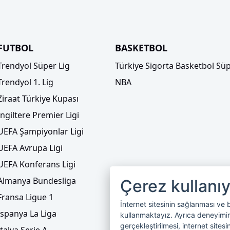
FUTBOL
BASKETBOL
Trendyol Süper Lig
Türkiye Sigorta Basketbol Süp
Trendyol 1. Lig
NBA
Ziraat Türkiye Kupası
İngiltere Premier Ligi
UEFA Şampiyonlar Ligi
UEFA Avrupa Ligi
UEFA Konferans Ligi
Almanya Bundesliga
Çerez kullanı
Fransa Ligue 1
İnternet sitesinin sağlanması ve 
İspanya La Liga
kullanmaktayız. Ayrıca deneyiminiz
gerçekleştirilmesi, internet sitesi