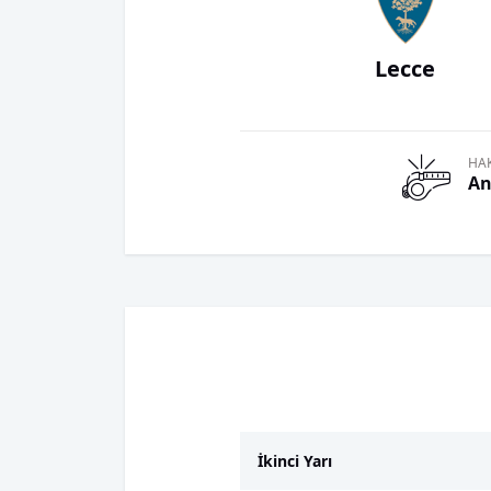
Lecce
HA
An
İkinci Yarı