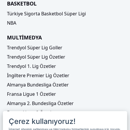
BASKETBOL
Türkiye Sigorta Basketbol Süper Ligi
NBA
MULTİMEDYA
Trendyol Süper Lig Goller
Trendyol Süper Lig Özetler
Trendyol 1. Lig Özetler
İngiltere Premier Lig Özetler
Almanya Bundesliga Özetler
Fransa Ligue 1 Özetler
Almanya 2. Bundesliga Özetler
Fransa Ligue 2 Özetler
Çerez kullanıyoruz!
Tenis
İnternet sitesinin sağlanması ve bilgi toplumu hizmetlerinin sunulması için zorunlu