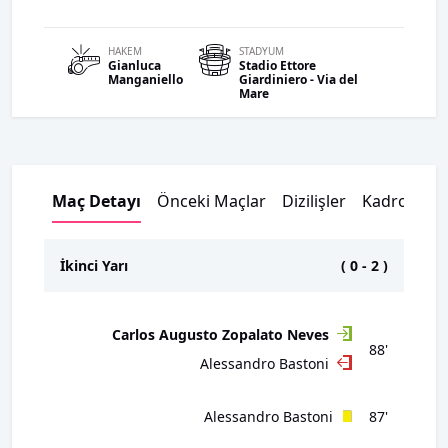
HAKEM
STADYUM
Gianluca
Stadio Ettore
Manganiello
Giardiniero - Via del
Mare
Maç Detayı
Önceki Maçlar
Dizilişler
Kadrolar
İkinci Yarı
(
0
-
2
)
Carlos Augusto Zopalato Neves
88'
Alessandro Bastoni
Alessandro Bastoni
87'