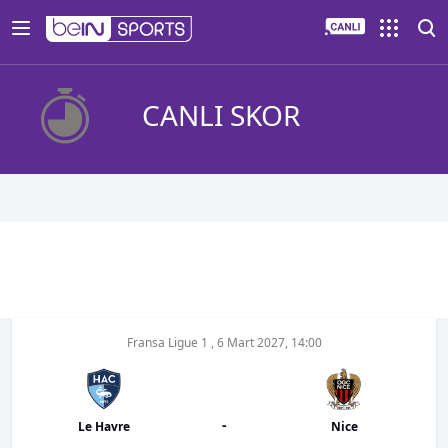
CANLI SKOR
Fransa Ligue 1
,
6 Mart 2027, 14:00
-
Le Havre
Nice