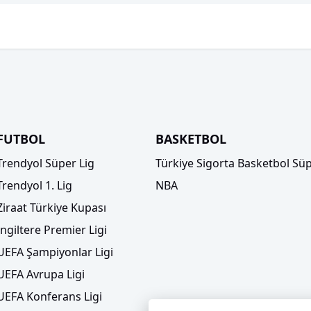
FUTBOL
BASKETBOL
Trendyol Süper Lig
Türkiye Sigorta Basketbol Süp
Trendyol 1. Lig
NBA
Ziraat Türkiye Kupası
İngiltere Premier Ligi
UEFA Şampiyonlar Ligi
UEFA Avrupa Ligi
UEFA Konferans Ligi