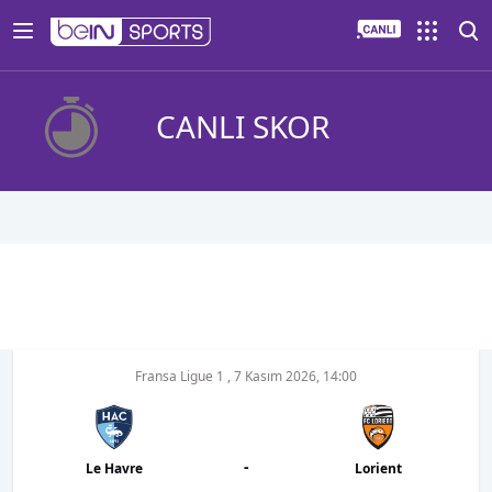
CANLI SKOR
Fransa Ligue 1
,
7 Kasım 2026, 14:00
-
Le Havre
Lorient