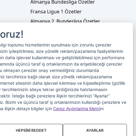
Almanya Bundesliga Özetler
Fransa Ligue 1 Özetler
Almanya 2. Bundesliga Özetler
Fransa Ligue 2 Özetler
yoruz!
Tenis
bilgi toplumu hizmetlerinin sunulması için zorunlu çerezler
Video Liste
in iyileştirilmesi, size yönelik reklam/pazarlama faaliyetlerinin
nin daha işlevsel kullanılması ve geliştirilebilmesi için performans
Foto Galeriler
samında üçüncü taraf iş ortaklarımızın da erişebileceği çerezler
nlu olmayan çerezler onay vermediğiniz durumlarda
riniz tercihinize bağlı olarak size yönelik reklam/pazarlama
internet sitesinin daha işlevsel kılınması ve kişiselleştirme (gizlilik
 tercihlerinizin siteye tekrar girdiğinizde hatırlanmasını
tir. İsteğe bağlı çerezlere ilişkin tercihlerinizi “Ayarlar”
iniz. Bizim ve üçüncü taraf iş ortaklarımızın kullandığı çerezlere ve
imi
Veri Sahibi Başvuru Formu
a ilişkin detaylı bilgiler için
Çerez Aydınlatma Metni
ni
HEPSİNİ REDDET
AYARLAR