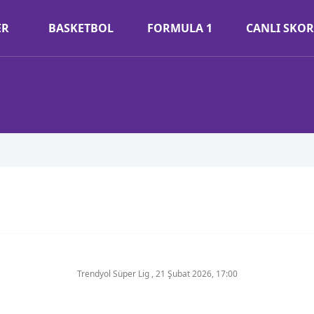
ER
BASKETBOL
FORMULA 1
CANLI SKOR
Trendyol Süper Lig
,
21 Şubat 2026, 17:00