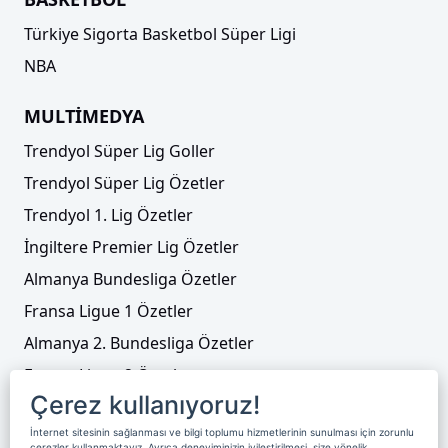
Türkiye Sigorta Basketbol Süper Ligi
NBA
MULTİMEDYA
Trendyol Süper Lig Goller
Trendyol Süper Lig Özetler
Trendyol 1. Lig Özetler
İngiltere Premier Lig Özetler
Almanya Bundesliga Özetler
Fransa Ligue 1 Özetler
Almanya 2. Bundesliga Özetler
Fransa Ligue 2 Özetler
Çerez kullanıyoruz!
Tenis
İnternet sitesinin sağlanması ve bilgi toplumu hizmetlerinin sunulması için zorunlu
Video Liste
çerezler kullanmaktayız. Ayrıca deneyiminizin iyileştirilmesi, size yönelik