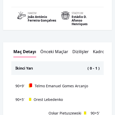
HAKEM
STADYUM
João António
Estádio D.
Ferreira Gonçalves
Afonso
Henriques
Maç Detayı
Önceki Maçlar
Dizilişler
Kadrolar
İkinci Yarı
(
0
-
1
)
90+9'
Telmo Emanuel Gomes Arcanjo
90+5'
Orest Lebedenko
Oskar Pietuszewski
90+5'