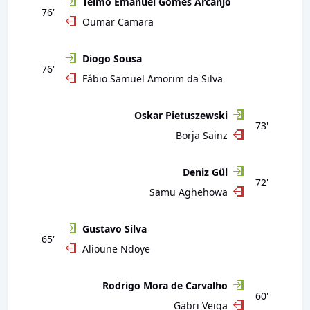
Telmo Emanuel Gomes Arcanjo
76'
Oumar Camara
Diogo Sousa
76'
Fábio Samuel Amorim da Silva
Oskar Pietuszewski
73'
Borja Sainz
Deniz Gül
72'
Samu Aghehowa
Gustavo Silva
65'
Alioune Ndoye
Rodrigo Mora de Carvalho
60'
Gabri Veiga