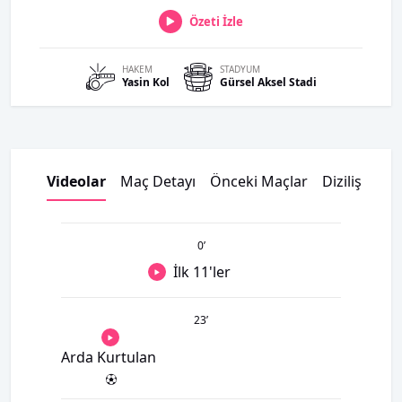
Özeti İzle
HAKEM
STADYUM
Yasin
Kol
Gürsel Aksel Stadi
Videolar
Maç Detayı
Önceki Maçlar
Dizilişler
K
0
’
İlk 11'ler
23
’
Arda Kurtulan