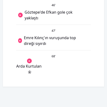
46
’
Göztepe'de Efkan gole çok
yaklaştı
47
’
Emre Kılınç'ın vuruşunda top
direği sıyırdı
68
’
Arda Kurtulan