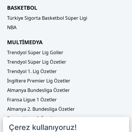
BASKETBOL
Türkiye Sigorta Basketbol Süper Ligi
NBA
MULTİMEDYA
Trendyol Süper Lig Goller
Trendyol Süper Lig Özetler
Trendyol 1. Lig Özetler
İngiltere Premier Lig Özetler
Almanya Bundesliga Özetler
Fransa Ligue 1 Özetler
Almanya 2. Bundesliga Özetler
Fransa Ligue 2 Özetler
Çerez kullanıyoruz!
Tenis