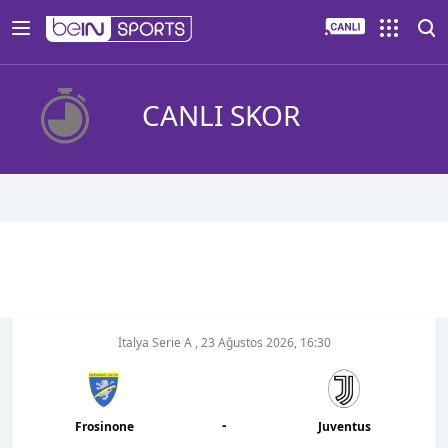
CANLI SKOR
İtalya Serie A
,
23 Ağustos 2026, 16:30
-
Frosinone
Juventus