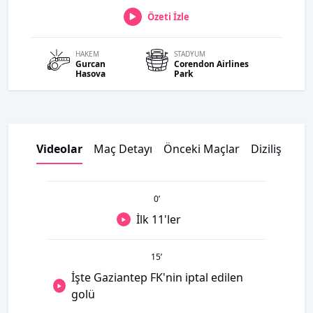
Özeti İzle
HAKEM
STADYUM
Gurcan
Corendon Airlines
Hasova
Park
Videolar
Maç Detayı
Önceki Maçlar
Dizilişler
K
0
’
İlk 11'ler
15
’
İşte Gaziantep FK'nin iptal edilen
golü