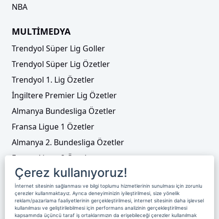
NBA
MULTİMEDYA
Trendyol Süper Lig Goller
Trendyol Süper Lig Özetler
Trendyol 1. Lig Özetler
İngiltere Premier Lig Özetler
Almanya Bundesliga Özetler
Fransa Ligue 1 Özetler
Almanya 2. Bundesliga Özetler
Fransa Ligue 2 Özetler
Çerez kullanıyoruz!
Tenis
İnternet sitesinin sağlanması ve bilgi toplumu hizmetlerinin sunulması için zorunlu
Video Liste
çerezler kullanmaktayız. Ayrıca deneyiminizin iyileştirilmesi, size yönelik
reklam/pazarlama faaliyetlerinin gerçekleştirilmesi, internet sitesinin daha işlevsel
Foto Galeriler
kullanılması ve geliştirilebilmesi için performans analizinin gerçekleştirilmesi
kapsamında üçüncü taraf iş ortaklarımızın da erişebileceği çerezler kullanılmak