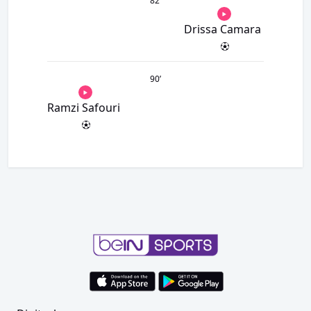
82
’
Drissa Camara
90
’
Ramzi Safouri