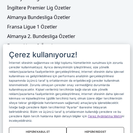
İngiltere Premier Lig Özetler
Almanya Bundesliga Özetler
Fransa Ligue 1 Özetler
Almanya 2. Bundesliga Özetler
Fransa Ligue 2 Özetler
Çerez kullanıyoruz!
Tenis
İnternet sitesinin sağlanması ve bilgi toplumu hizmetlerinin sunulması için zorunlu
Video Liste
çerezler kullanmaktayız. Ayrıca deneyiminizin iyileştirilmesi, size yönelik
reklam/pazarlama faaliyetlerinin gerçekleştirilmesi, internet sitesinin daha işlevsel
Foto Galeriler
kullanılması ve geliştirilebilmesi için performans analizinin gerçekleştirilmesi
kapsamında üçüncü taraf iş ortaklarımızın da erişebileceği çerezler kullanılmak
istenmektedir. Zorunlu olmayan çerezler onay vermediğiniz durumlarda
kullanılmayacaktır. Kişisel verileriniz tercihinize bağlı olarak size yönelik
Üyelik
Yayın Akışı
Reklam
Site Sözleşmesi
reklam/pazarlama faaliyetlerinin gerçekleştirilmesi, internet sitesinin daha işlevsel
kılınması ve kişiselleştirme (gizlilik tercihiniz hariç olmak üzere diğer tercihlerinizin
Künye ve İletişim
Çerez Politikası
siteye tekrar girdiğinizde hatırlanmasını sağlamak) amaçlarıyla işlenebilecektir.
İsteğe bağlı çerezlere ilişkin tercihlerinizi “Ayarlar” ibaresine tıklayarak
Çerez Yönetimi
Veri Sahibi Başvuru Formu
belirtebilirsiniz. Bizim ve üçüncü taraf iş ortaklarımızın kullandığı çerezlere ve bu
çerezlere ilişkin tercih haklarına ilişkin detaylı bilgiler için
Çerez Aydınlatma Metni
ni
Nereden İzlerim
inceleyebilirsiniz.
Copyright 2020 Digiturk Bu siteyi kullanarak sözleşmeyi kabul etmiş
HEPSİNİ KABUL ET
HEPSİNİ REDDET