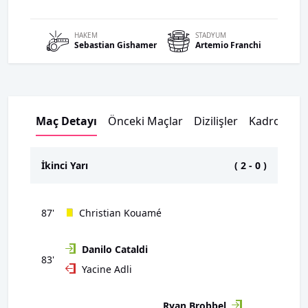
HAKEM
STADYUM
Sebastian
Gishamer
Artemio Franchi
Maç Detayı
Önceki Maçlar
Dizilişler
Kadrolar
İkinci Yarı
(
2
-
0
)
87'
Christian Kouamé
Danilo Cataldi
83'
Yacine Adli
Ryan Brobbel