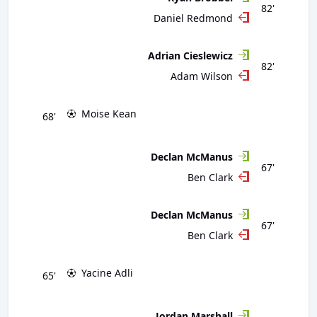
82'
Daniel Redmond
Adrian Cieslewicz
82'
Adam Wilson
Moise Kean
68'
Declan McManus
67'
Ben Clark
Declan McManus
67'
Ben Clark
Yacine Adli
65'
Jordan Marshall