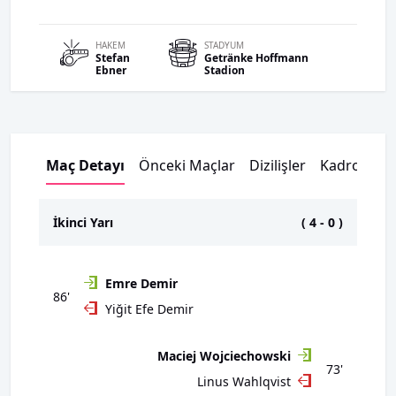
HAKEM
STADYUM
Stefan
Getränke Hoffmann
Ebner
Stadion
Maç Detayı
Önceki Maçlar
Dizilişler
Kadrolar
İkinci Yarı
(
4
-
0
)
Emre Demir
86'
Yiğit Efe Demir
Maciej Wojciechowski
73'
Linus Wahlqvist