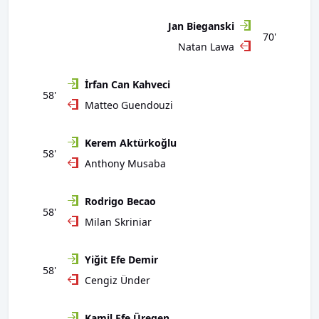
Jan Bieganski
70'
Natan Lawa
İrfan Can Kahveci
58'
Matteo Guendouzi
Kerem Aktürkoğlu
58'
Anthony Musaba
Rodrigo Becao
58'
Milan Skriniar
Yiğit Efe Demir
58'
Cengiz Ünder
Kamil Efe Üregen