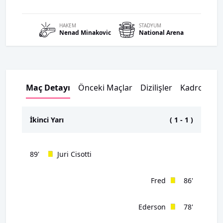
HAKEM
STADYUM
Nenad
Minakovic
National Arena
Maç Detayı
Önceki Maçlar
Dizilişler
Kadrolar
İkinci Yarı
(
1
-
1
)
89'
Juri Cisotti
Fred
86'
Ederson
78'