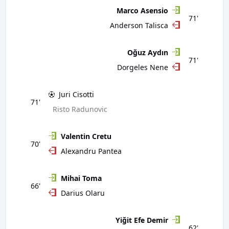
Marco Asensio
71'
Anderson Talisca
Oğuz Aydın
71'
Dorgeles Nene
Juri Cisotti
71'
Risto Radunovic
Valentin Cretu
70'
Alexandru Pantea
Mihai Toma
66'
Darius Olaru
Yiğit Efe Demir
62'