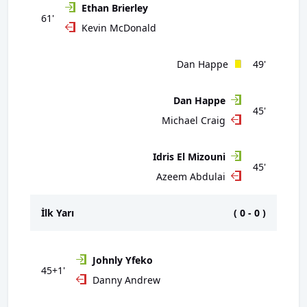
Ethan Brierley
61'
Kevin McDonald
Dan Happe
49'
Dan Happe
45'
Michael Craig
Idris El Mizouni
45'
Azeem Abdulai
İlk Yarı
(
0
-
0
)
Johnly Yfeko
45+1'
Danny Andrew