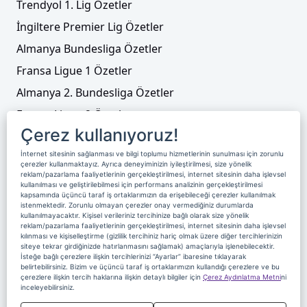
Trendyol 1. Lig Özetler
İngiltere Premier Lig Özetler
Almanya Bundesliga Özetler
Fransa Ligue 1 Özetler
Almanya 2. Bundesliga Özetler
Fransa Ligue 2 Özetler
Çerez kullanıyoruz!
Tenis
İnternet sitesinin sağlanması ve bilgi toplumu hizmetlerinin sunulması için zorunlu
Video Liste
çerezler kullanmaktayız. Ayrıca deneyiminizin iyileştirilmesi, size yönelik
reklam/pazarlama faaliyetlerinin gerçekleştirilmesi, internet sitesinin daha işlevsel
Foto Galeriler
kullanılması ve geliştirilebilmesi için performans analizinin gerçekleştirilmesi
kapsamında üçüncü taraf iş ortaklarımızın da erişebileceği çerezler kullanılmak
istenmektedir. Zorunlu olmayan çerezler onay vermediğiniz durumlarda
kullanılmayacaktır. Kişisel verileriniz tercihinize bağlı olarak size yönelik
Üyelik
Yayın Akışı
Reklam
Site Sözleşmesi
reklam/pazarlama faaliyetlerinin gerçekleştirilmesi, internet sitesinin daha işlevsel
kılınması ve kişiselleştirme (gizlilik tercihiniz hariç olmak üzere diğer tercihlerinizin
Künye ve İletişim
Çerez Politikası
siteye tekrar girdiğinizde hatırlanmasını sağlamak) amaçlarıyla işlenebilecektir.
İsteğe bağlı çerezlere ilişkin tercihlerinizi “Ayarlar” ibaresine tıklayarak
Çerez Yönetimi
Veri Sahibi Başvuru Formu
belirtebilirsiniz. Bizim ve üçüncü taraf iş ortaklarımızın kullandığı çerezlere ve bu
çerezlere ilişkin tercih haklarına ilişkin detaylı bilgiler için
Çerez Aydınlatma Metni
ni
Nereden İzlerim
inceleyebilirsiniz.