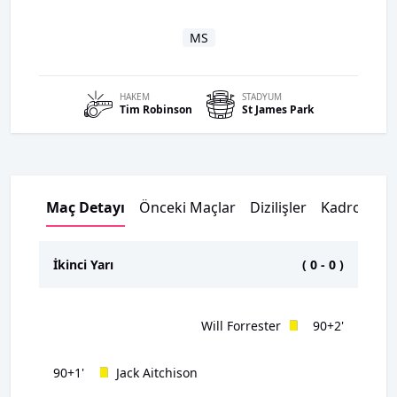
MS
HAKEM
STADYUM
Tim
Robinson
St James Park
Maç Detayı
Önceki Maçlar
Dizilişler
Kadrolar
İkinci Yarı
(
0
-
0
)
Will Forrester
90+2'
90+1'
Jack Aitchison