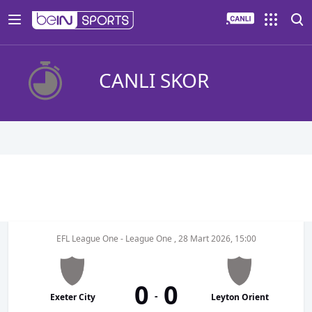
CANLI SKOR
EFL League One - League One
,
28 Mart 2026, 15:00
0
0
-
Exeter City
Leyton Orient