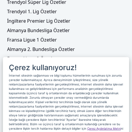
Trendyol Süper Lig Özetler
Trendyol 1. Lig Özetler
İngiltere Premier Lig Özetler
Almanya Bundesliga Özetler
Fransa Ligue 1 Özetler
Almanya 2. Bundesliga Özetler
Fransa Ligue 2 Özetler
Çerez kullanıyoruz!
Tenis
İnternet sitesinin sağlanması ve bilgi toplumu hizmetlerinin sunulması için zorunlu
Video Liste
çerezler kullanmaktayız. Ayrıca deneyiminizin iyileştirilmesi, size yönelik
reklam/pazarlama faaliyetlerinin gerçekleştirilmesi, internet sitesinin daha işlevsel
Foto Galeriler
kullanılması ve geliştirilebilmesi için performans analizinin gerçekleştirilmesi
kapsamında üçüncü taraf iş ortaklarımızın da erişebileceği çerezler kullanılmak
istenmektedir. Zorunlu olmayan çerezler onay vermediğiniz durumlarda
kullanılmayacaktır. Kişisel verileriniz tercihinize bağlı olarak size yönelik
Üyelik
Yayın Akışı
Reklam
Site Sözleşmesi
reklam/pazarlama faaliyetlerinin gerçekleştirilmesi, internet sitesinin daha işlevsel
kılınması ve kişiselleştirme (gizlilik tercihiniz hariç olmak üzere diğer tercihlerinizin
Künye ve İletişim
Çerez Politikası
siteye tekrar girdiğinizde hatırlanmasını sağlamak) amaçlarıyla işlenebilecektir.
İsteğe bağlı çerezlere ilişkin tercihlerinizi “Ayarlar” ibaresine tıklayarak
Çerez Yönetimi
Veri Sahibi Başvuru Formu
belirtebilirsiniz. Bizim ve üçüncü taraf iş ortaklarımızın kullandığı çerezlere ve bu
çerezlere ilişkin tercih haklarına ilişkin detaylı bilgiler için
Çerez Aydınlatma Metni
ni
Nereden İzlerim