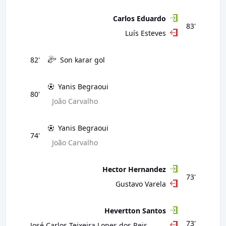
Carlos Eduardo
83'
Luís Esteves
82'
Son karar gol
Yanis Begraoui
80'
João Carvalho
Yanis Begraoui
74'
João Carvalho
Hector Hernandez
73'
Gustavo Varela
Hevertton Santos
73'
José Carlos Teixeira Lopes dos Reis