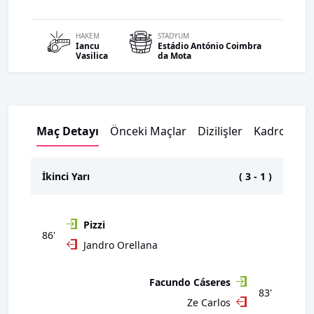
HAKEM
STADYUM
Iancu
Estádio António Coimbra
Vasilica
da Mota
Maç Detayı
Önceki Maçlar
Dizilişler
Kadrolar
İkinci Yarı
(
3
-
1
)
Pizzi
86'
Jandro Orellana
Facundo Cáseres
83'
Ze Carlos